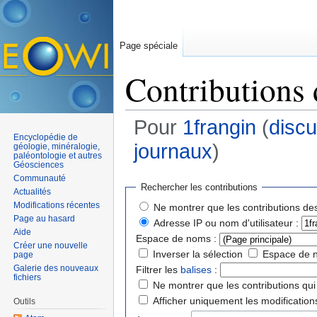
Page spéciale
Contributions d
Pour
1frangin
(
discu
Encyclopédie de
journaux
)
géologie, minéralogie,
paléontologie et autres
Géosciences
Aller à :
navigation
,
rechercher
Communauté
Rechercher les contributions
Actualités
Modifications récentes
Ne montrer que les contributions des
Page au hasard
Adresse IP ou nom d'utilisateur :
Aide
Espace de noms :
Créer une nouvelle
Inverser la sélection
Espace de 
page
Galerie des nouveaux
Filtrer les
balises
:
fichiers
Ne montrer que les contributions qui 
Afficher uniquement les modification
Outils