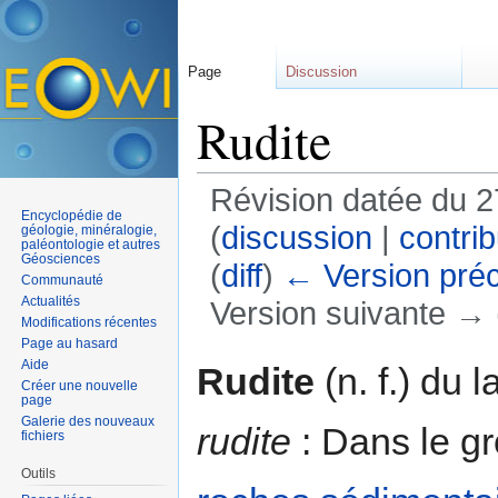
Page
Discussion
Rudite
Révision datée du 
Encyclopédie de
(
discussion
|
contrib
géologie, minéralogie,
paléontologie et autres
Géosciences
(
diff
)
← Version pré
Communauté
Actualités
Version suivante → (
Modifications récentes
Aller à :
navigation
,
rechercher
Page au hasard
Aide
Rudite
(n. f.) du l
Créer une nouvelle
page
Galerie des nouveaux
rudite
: Dans le g
fichiers
Outils