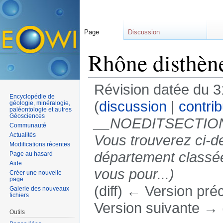
Page
Discussion
Rhône disthèn
Révision datée du 3
Encyclopédie de
(
discussion
|
contrib
géologie, minéralogie,
paléontologie et autres
Géosciences
__NOEDITSECTION_
Communauté
Actualités
Vous trouverez ci-d
Modifications récentes
département classée
Page au hasard
Aide
vous pour...)
Créer une nouvelle
page
(diff) ← Version préc
Galerie des nouveaux
fichiers
Version suivante → (
Outils
Aller à :
navigation
,
rechercher