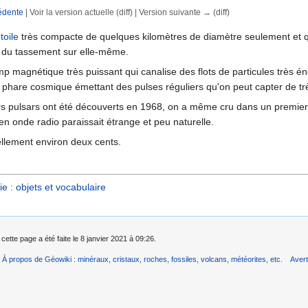
édente
| Voir la version actuelle (diff) | Version suivante → (diff)
rechercher
toile
très compacte de quelques kilomètres de diamètre seulement et qu
e du tassement sur elle-même.
p magnétique très puissant qui canalise des flots de particules très én
phare cosmique émettant des pulses réguliers qu'on peut capter de trè
s pulsars ont été découverts en 1968, on a même cru dans un premier
 en onde radio paraissait étrange et peu naturelle.
llement environ deux cents.
e : objets et vocabulaire
cette page a été faite le 8 janvier 2021 à 09:26.
À propos de Géowiki : minéraux, cristaux, roches, fossiles, volcans, météorites, etc.
Aver