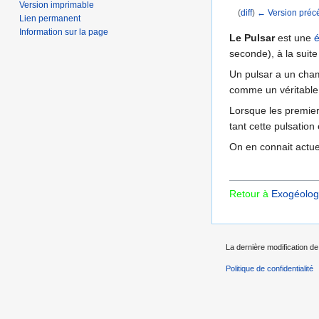
Version imprimable
(
diff
)
← Version préc
Lien permanent
Aller à :
navigation
,
Information sur la page
Le Pulsar
est une
é
seconde), à la suit
Un pulsar a un cham
comme un véritable 
Lorsque les premier
tant cette pulsation
On en connait actue
Retour à
Exogéologi
La dernière modification de 
Politique de confidentialité