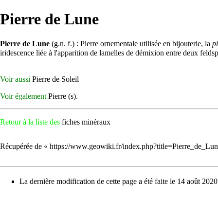
Pierre de Lune
Pierre de Lune
(g.n. f.) :
Pierre ornementale
utilisée en bijouterie, la
p
iridescence
liée à l'apparition de lamelles de démixion entre deux feld
Voir aussi
Pierre de Soleil
Voir également
Pierre
(s).
Retour à la liste des
fiches minéraux
Récupérée de «
https://www.geowiki.fr/index.php?title=Pierre_de_L
La dernière modification de cette page a été faite le 14 août 2020