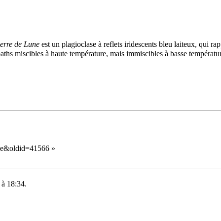
ierre de
Lune
est un
plagioclase
à reflets
iridescents
bleu laiteux, qui rap
spaths miscibles à haute température, mais immiscibles à basse températ
une&oldid=41566
»
 à 18:34.