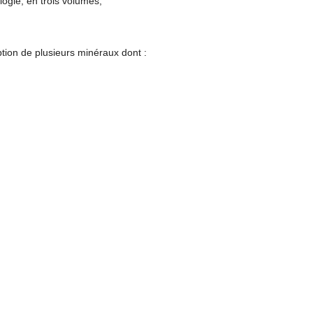
logie, en trois volumes,
iption de plusieurs minéraux dont :