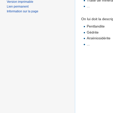
Traité de minéra
Version imprimable
...
Lien permanent
Information sur la page
On lui doit la descr
Pentlandite
Gédrite
Arséniosidérite
...