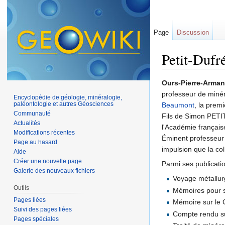
Page
Discussion
Petit-Dufr
Aller à :
navigation
,
Ours-Pierre-Arm
professeur de minér
Encyclopédie de géologie, minéralogie,
paléontologie et autres Géosciences
Beaumont
, la prem
Communauté
Fils de Simon PETIT
Actualités
l'Académie français
Modifications récentes
Éminent professeur 
Page au hasard
impulsion que la co
Aide
Créer une nouvelle page
Parmi ses publicati
Galerie des nouveaux fichiers
Voyage métallur
Outils
Mémoires pour s
Pages liées
Mémoire sur le 
Suivi des pages liées
Compte rendu su
Pages spéciales