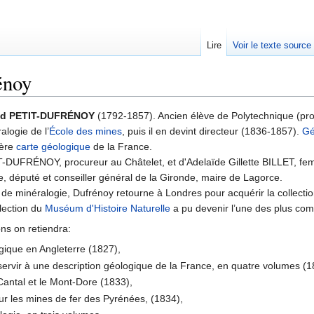
Lire
Voir le texte source
énoy
rechercher
and PETIT-DUFRÉNOY
(1792-1857). Ancien élève de Polytechnique (prom
alogie de l’
École des mines
, puis il en devint directeur (1836-1857).
Gé
ière
carte géologique
de la France.
-DUFRÉNOY, procureur au Châtelet, et d'Adelaïde Gillette BILLET, femme
e, député et conseiller général de la Gironde, maire de Lagorce.
de minéralogie, Dufrénoy retourne à Londres pour acquérir la collecti
llection du
Muséum d'Histoire Naturelle
a pu devenir l’une des plus co
ons on retiendra:
gique en Angleterre (1827),
ervir à une description géologique de la France, en quatre volumes (
Cantal et le Mont-Dore (1833),
r les mines de fer des Pyrénées, (1834),