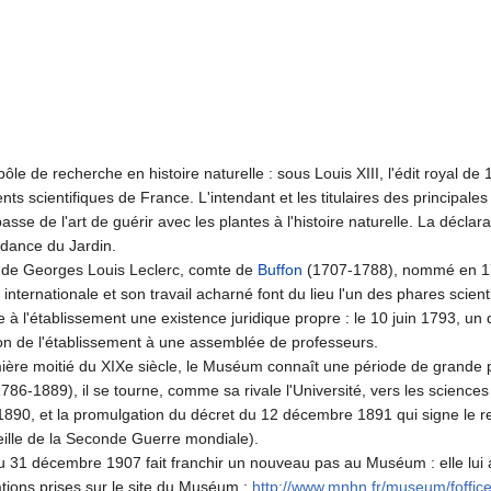
ôle de recherche en histoire naturelle : sous Louis XIII, l'édit royal de
ts scientifiques de France. L'intendant et les titulaires des principales
asse de l'art de guérir avec les plantes à l'histoire naturelle. La déc
ndance du Jardin.
e de Georges Louis Leclerc, comte de
Buffon
(1707-1788), nommé en 1739
 internationale et son travail acharné font du lieu l'un des phares scient
 à l'établissement une existence juridique propre : le 10 juin 1793, un
tion de l'établissement à une assemblée de professeurs.
ière moitié du XIXe siècle, le Muséum connaît une période de grande p
86-1889), il se tourne, comme sa rivale l'Université, vers les sciences
90, et la promulgation du décret du 12 décembre 1891 qui signe le retou
veille de la Seconde Guerre mondiale).
du 31 décembre 1907 fait franchir un nouveau pas au Muséum : elle lui a
ations prises sur le site du Muséum :
http://www.mnhn.fr/museum/foffice