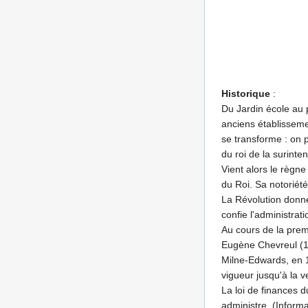
Historique
:
Du Jardin école au p
anciens établissemen
se transforme : on p
du roi de la surinte
Vient alors le règn
du Roi. Sa notoriété
La Révolution donne
confie l'administra
Au cours de la prem
Eugène Chevreul (17
Milne-Edwards, en 18
vigueur jusqu'à la 
La loi de finances 
administre. (Inform