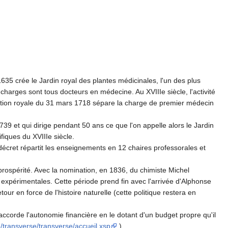
 1635 crée le Jardin royal des plantes médicinales, l'un des plus
 charges sont tous docteurs en médecine. Au XVIIIe siècle, l'activité
laration royale du 31 mars 1718 sépare la charge de premier médecin
 et qui dirige pendant 50 ans ce que l'on appelle alors le Jardin
ifiques du XVIIIe siècle.
 décret répartit les enseignements en 12 chaires professorales et
rospérité. Avec la nomination, en 1836, du chimiste Michel
 expérimentales. Cette période prend fin avec l'arrivée d'Alphonse
r en force de l'histoire naturelle (cette politique restera en
ccorde l'autonomie financière en le dotant d'un budget propre qu'il
/transverse/transverse/accueil.xsp
)