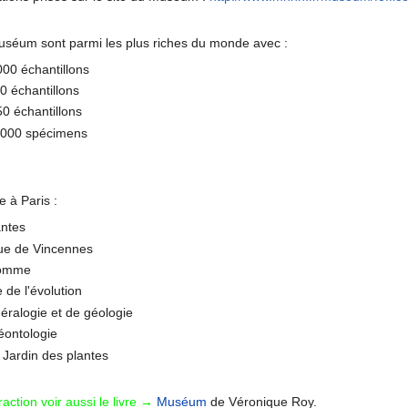
Muséum sont parmi les plus riches du monde avec :
000 échantillons
0 échantillons
50 échantillons
0 000 spécimens
à Paris :
antes
que de Vincennes
Homme
 de l'évolution
néralogie et de géologie
léontologie
 Jardin des plantes
action voir aussi le livre →
Muséum
de Véronique Roy.