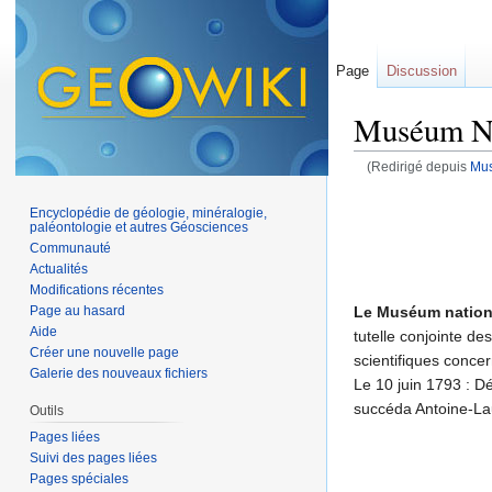
Page
Discussion
Muséum Nat
(Redirigé depuis
Mus
Aller à :
navigation
,
Encyclopédie de géologie, minéralogie,
paléontologie et autres Géosciences
Communauté
Actualités
Modifications récentes
Le Muséum national
Page au hasard
Aide
tutelle conjointe de
Créer une nouvelle page
scientifiques concer
Galerie des nouveaux fichiers
Le 10 juin 1793 : D
succéda Antoine-La
Outils
Pages liées
Suivi des pages liées
Pages spéciales