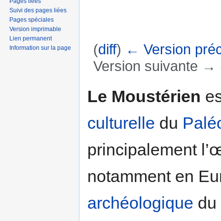
Pages liées
Suivi des pages liées
Pages spéciales
Version imprimable
Lien permanent
(
diff
)
← Version pré
Information sur la page
Version suivante → (
Aller à :
navigation
,
rechercher
Le Moustérien
es
culturelle
du
Palé
principalement l
notamment en Eur
archéologique
du 