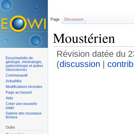
Page
Discussion
Moustérien
Révision datée du 2
Encyclopédie de
(
discussion
|
contrib
géologie, minéralogie,
paléontologie et autres
Géosciences
Communauté
Actualités
Modifications récentes
Page au hasard
Aide
Créer une nouvelle
page
Galerie des nouveaux
fichiers
Outils