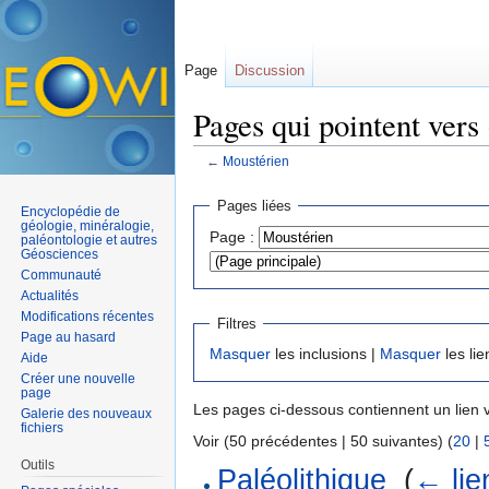
Page
Discussion
Pages qui pointent vers
←
Moustérien
Aller à :
navigation
,
rechercher
Pages liées
Encyclopédie de
géologie, minéralogie,
Page :
paléontologie et autres
Géosciences
Communauté
Actualités
Modifications récentes
Filtres
Page au hasard
Masquer
les inclusions |
Masquer
les lie
Aide
Créer une nouvelle
page
Les pages ci-dessous contiennent un lien 
Galerie des nouveaux
fichiers
Voir (50 précédentes | 50 suivantes) (
20
|
Outils
Paléolithique
‎
(
← lie