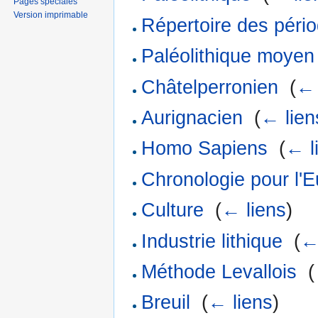
Pages spéciales
Version imprimable
Répertoire des pério
Paléolithique moyen
Châtelperronien
‎
(
← 
Aurignacien
‎
(
← lien
Homo Sapiens
‎
(
← l
Chronologie pour l'
Culture
‎
(
← liens
)
Industrie lithique
‎
(
←
Méthode Levallois
‎
(
Breuil
‎
(
← liens
)