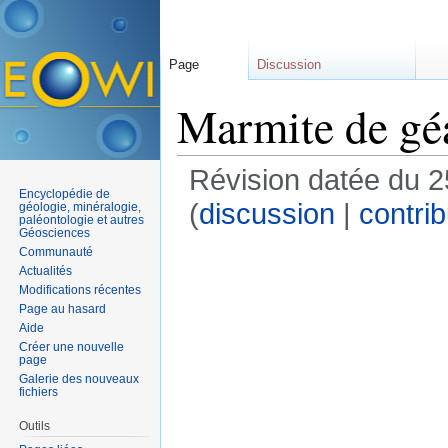
Page
Discussion
Marmite de gé
Révision datée du 
Encyclopédie de
(
discussion
|
contrib
géologie, minéralogie,
paléontologie et autres
Géosciences
Communauté
Actualités
Modifications récentes
Page au hasard
Aide
Créer une nouvelle
page
Galerie des nouveaux
fichiers
Outils