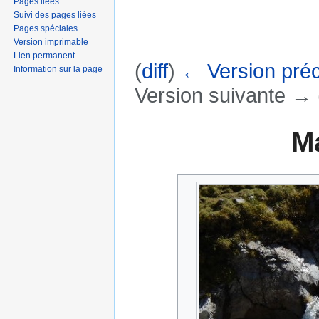
Pages liées
Suivi des pages liées
Pages spéciales
Version imprimable
Lien permanent
(
diff
)
← Version pré
Information sur la page
Version suivante → (
Aller à :
navigation
,
rechercher
M