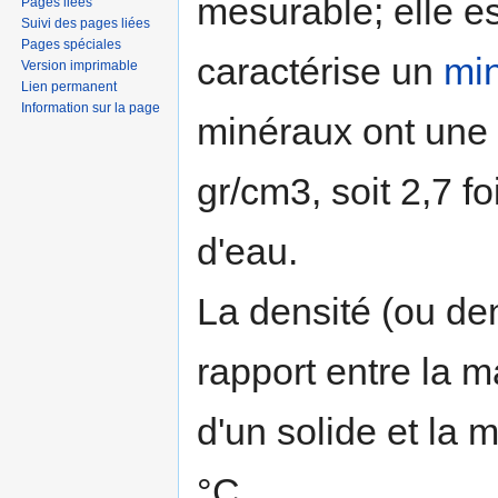
mesurable; elle e
Pages liées
Suivi des pages liées
Pages spéciales
caractérise un
min
Version imprimable
Lien permanent
Information sur la page
minéraux ont une 
gr/cm3, soit 2,7 f
d'eau.
La densité (ou den
rapport entre la 
d'un solide et la
°C.