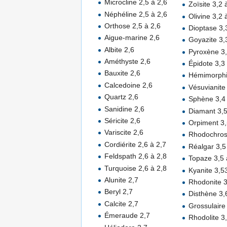
Microcline 2,5 à 2,6
Zoïsite 3,2 
Néphéline 2,5 à 2,6
Olivine 3,2 
Orthose 2,5 à 2,6
Dioptase 3,
Aigue-marine 2,6
Goyazite 3,
Albite 2,6
Pyroxène 3
Améthyste 2,6
Épidote 3,3
Bauxite 2,6
Hémimorphi
Calcedoine 2,6
Vésuvianite
Quartz 2,6
Sphène 3,4 
Sanidine 2,6
Diamant 3,
Séricite 2,6
Orpiment 3
Variscite 2,6
Rhodochrosi
Cordiérite 2,6 à 2,7
Réalgar 3,5
Feldspath 2,6 à 2,8
Topaze 3,5 
Turquoise 2,6 à 2,8
Kyanite 3,5
Alunite 2,7
Rhodonite 3
Beryl 2,7
Disthène 3,
Calcite 2,7
Grossulaire
Émeraude 2,7
Rhodolite 3