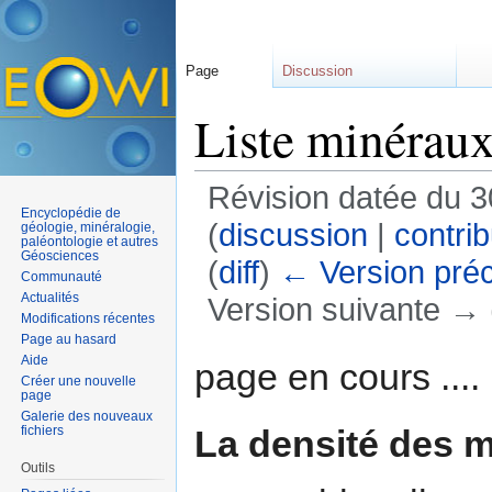
Page
Discussion
Liste minéraux
Révision datée du 
Encyclopédie de
(
discussion
|
contrib
géologie, minéralogie,
paléontologie et autres
Géosciences
(
diff
)
← Version pré
Communauté
Actualités
Version suivante → (
Modifications récentes
Aller à :
navigation
,
rechercher
Page au hasard
Aide
page en cours ....
Créer une nouvelle
page
Galerie des nouveaux
La densité des 
fichiers
Outils