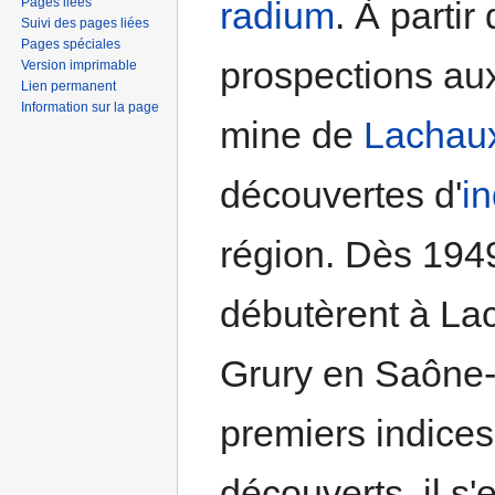
Pages liées
radium
. À partir
Suivi des pages liées
Pages spéciales
prospections aux
Version imprimable
Lien permanent
Information sur la page
mine de
Lachau
découvertes d'
i
région. Dès 1949
débutèrent à La
Grury en Saône-e
premiers indice
découverts, il s'