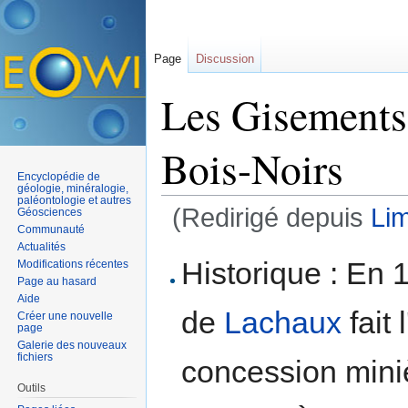
Page
Discussion
Les Gisements 
Bois-Noirs
Encyclopédie de
géologie, minéralogie,
paléontologie et autres
(Redirigé depuis
Li
Géosciences
Communauté
Aller à :
navigation
,
rechercher
Actualités
Historique : En 
Modifications récentes
Page au hasard
Aide
de
Lachaux
fait 
Créer une nouvelle
page
Galerie des nouveaux
fichiers
concession mini
Outils