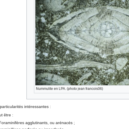
Nummulite en LPA. (photo jean francois06)
particularités intéressantes :
t être :
oraminifères agglutinants, ou arénacés ;