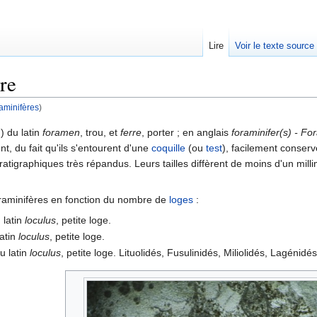
Lire
Voir le texte source
re
aminifères
)
rechercher
) du latin
foramen
, trou, et
ferre
, porter ; en anglais
foraminifer(s) - Fo
t, du fait qu'ils s'entourent d'une
coquille
(ou
test
), facilement conser
ratigraphiques très répandus. Leurs tailles diffèrent de moins d'un mill
oraminifères en fonction du nombre de
loges
:
 latin
loculus
, petite loge.
latin
loculus
, petite loge.
du latin
loculus
, petite loge. Lituolidés, Fusulinidés, Miliolidés, Lagénid