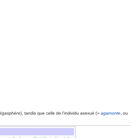
égasphère
), tandis que celle de l'individu asexué (=
agamonte
, ou