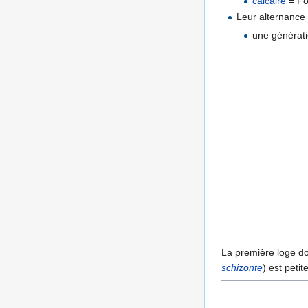
calcaire
= Fo
Leur alternance
une générati
La première loge do
schizonte
) est petit