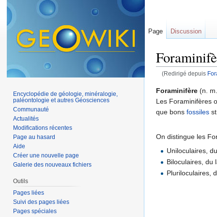
Page
Discussion
Foraminifè
(Redirigé depuis
For
Aller à :
navigation
,
Foraminifère
(n. m.
Encyclopédie de géologie, minéralogie,
paléontologie et autres Géosciences
Les Foraminifères on
Communauté
que bons
fossiles
st
Actualités
Modifications récentes
On distingue les F
Page au hasard
Aide
Uniloculaires, du
Créer une nouvelle page
Biloculaires, du 
Galerie des nouveaux fichiers
Pluriloculaires, 
Outils
Pages liées
Suivi des pages liées
Pages spéciales