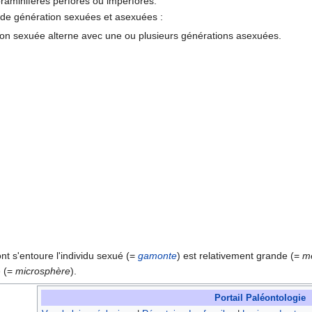
raminifères perforés ou imperforés.
 de génération sexuées et asexuées :
on sexuée alterne avec une ou plusieurs générations asexuées.
nt s'entoure l'individu sexué (=
gamonte
) est relativement grande (=
m
e (=
microsphère
).
Portail Paléontologie