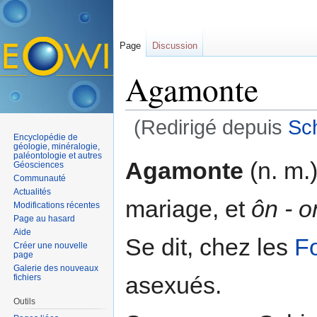
Page
Discussion
Agamonte
(Redirigé depuis
Sc
Encyclopédie de
Aller à :
navigation
,
rechercher
géologie, minéralogie,
paléontologie et autres
Agamonte
(n. m.
Géosciences
Communauté
Actualités
mariage, et
ôn - o
Modifications récentes
Page au hasard
Aide
Se dit, chez les
Fo
Créer une nouvelle
page
Galerie des nouveaux
asexués.
fichiers
Outils