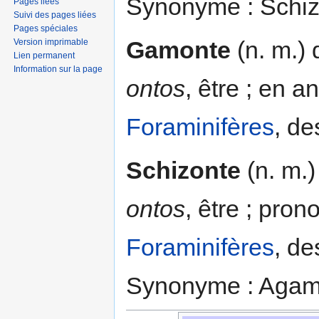
Synonyme : Schiz
Pages liées
Suivi des pages liées
Pages spéciales
Gamonte
(n. m.) 
Version imprimable
Lien permanent
Information sur la page
ontos
, être ; en a
Foraminifères
, de
Schizonte
(n. m.
ontos
, être ; pron
Foraminifères
, de
Synonyme : Agam