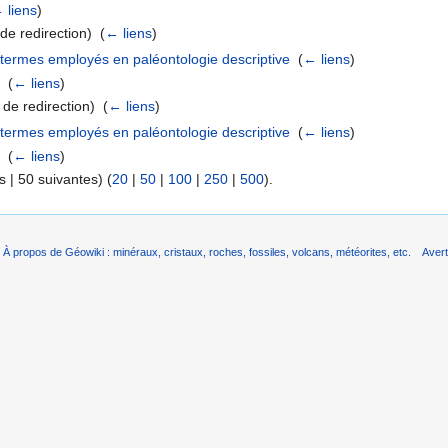
 liens
)
e redirection) ‎
(
← liens
)
termes employés en paléontologie descriptive
‎
(
← liens
)
‎
(
← liens
)
de redirection) ‎
(
← liens
)
termes employés en paléontologie descriptive
‎
(
← liens
)
‎
(
← liens
)
 | 50 suivantes) (
20
|
50
|
100
|
250
|
500
).
À propos de Géowiki : minéraux, cristaux, roches, fossiles, volcans, météorites, etc.
Aver