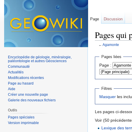
Page
Discussion
Pages qui 
←
Agamonte
Aller à :
navigation
,
Pages liées
Encyclopédie de géologie, minéralogie,
paléontologie et autres Géosciences
Page :
Communauté
Actualités
Modifications récentes
Page au hasard
Filtres
Aide
Créer une nouvelle page
Masquer
les incl
Galerie des nouveaux fichiers
Outils
Les pages ci-dessou
Pages spéciales
Voir (50 précédentes
Version imprimable
Lexique des ter