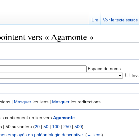
Lire
Voir le texte source
pointent vers « Agamonte »
rechercher
Espace de noms :
Inv
usions |
Masquer
les liens |
Masquer
les redirections
s contiennent un lien vers
Agamonte
:
 | 50 suivantes) (
20
|
50
|
100
|
250
|
500
).
mes employés en paléontologie descriptive
‎
(
← liens
)