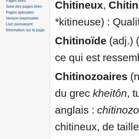
Pages liées
Chitineux
,
Chiti
Suivi des pages liées
Pages spéciales
*kitineuse) : Quali
Version imprimable
Lien permanent
Information sur la page
Chitinoïde
(adj.) 
ce qui est ressemb
Chitinozoaires
(n
du grec
kheitôn
, 
anglais :
chitinoz
chitineux, de tail