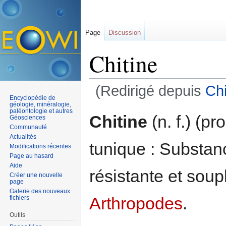
Page
Discussion
Chitine
(Redirigé depuis
Chi
Encyclopédie de
Aller à :
navigation
,
rechercher
géologie, minéralogie,
paléontologie et autres
Chitine
(n. f.) (pr
Géosciences
Communauté
Actualités
tunique : Substan
Modifications récentes
Page au hasard
Aide
résistante et soupl
Créer une nouvelle
page
Galerie des nouveaux
Arthropodes
.
fichiers
Outils