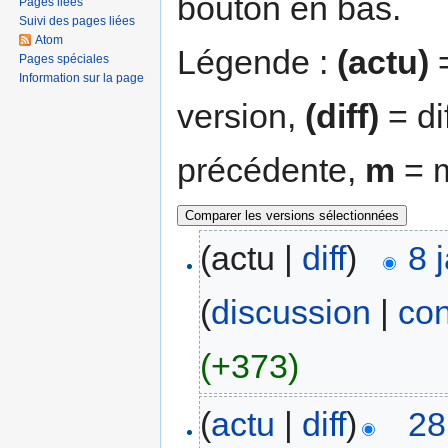
bouton en bas.
Pages liées
Suivi des pages liées
Atom
Légende :
(actu)
=
Pages spéciales
Information sur la page
version,
(diff)
= di
précédente,
m
= m
(actu |
diff
)
8 
(
discussion
|
con
(+373)
(
actu
|
diff
)
28