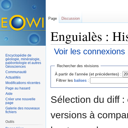
Page
Discussion
Enguialès : Hi
Voir les connexions
Encyclopédie de
Aller à :
navigation
,
rechercher
géologie, minéralogie,
paléontologie et autres
Rechercher des révisions
Géosciences
Communauté
À partir de l'année (et précédentes) :
Actualités
Filtrer les
balises
:
Modifications récentes
Page au hasard
Aide
Sélection du diff 
Créer une nouvelle
page
Galerie des nouveaux
versions à compar
fichiers
Outils