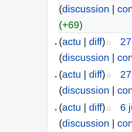
(
discussion
|
con
(+69)
(
actu
|
diff
)
27
(
discussion
|
con
(
actu
|
diff
)
27
(
discussion
|
con
(
actu
|
diff
)
6 
(
discussion
|
con