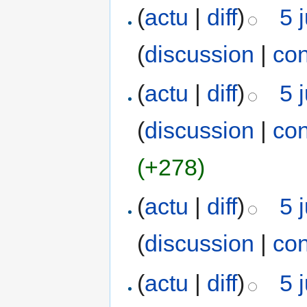
(
actu
|
diff
)
5 
(
discussion
|
con
(
actu
|
diff
)
5 
(
discussion
|
con
(+278)
(
actu
|
diff
)
5 
(
discussion
|
con
(
actu
|
diff
)
5 