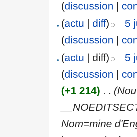
(
discussion
|
con
(
actu
|
diff
)
5 
(
discussion
|
con
(
actu
| diff)
5 
(
discussion
|
con
(+1 214)
‎
. .
(Nou
__NOEDITSECTIO
Nom=mine d'Eng