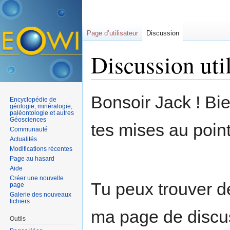
Page d’utilisateur
Discussion
Discussion uti
Aller à :
navigation
,
rechercher
Bonsoir Jack ! Bi
Encyclopédie de
géologie, minéralogie,
paléontologie et autres
Géosciences
tes mises au point
Communauté
Actualités
Modifications récentes
Page au hasard
Aide
Créer une nouvelle
Tu peux trouver de
page
Galerie des nouveaux
fichiers
ma page de discus
Outils