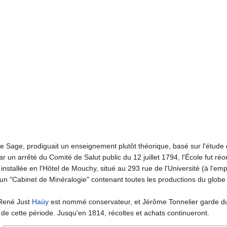
e Sage, prodiguait un enseignement plutôt théorique, basé sur l'étude d
ar un arrêté du Comité de Salut public du 12 juillet 1794, l'École fut ré
installée en l'Hôtel de Mouchy, situé au 293 rue de l'Université (à l'em
'un "Cabinet de Minéralogie" contenant toutes les productions du globe 
René Just
Haüy
est nommé conservateur, et Jérôme Tonnelier garde du
 de cette période. Jusqu'en 1814, récoltes et achats continueront.