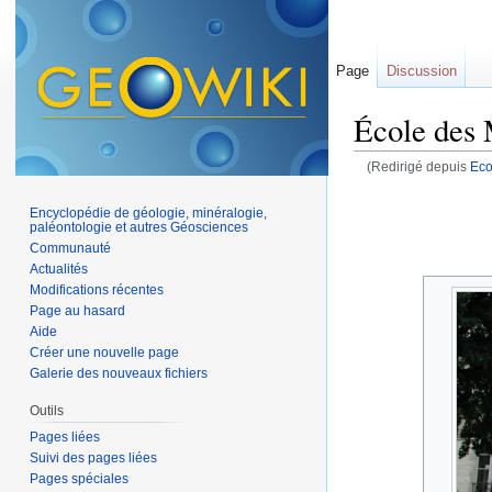
Page
Discussion
École des
(Redirigé depuis
Eco
Aller à :
navigation
,
Encyclopédie de géologie, minéralogie,
paléontologie et autres Géosciences
Communauté
Actualités
Modifications récentes
Page au hasard
Aide
Créer une nouvelle page
Galerie des nouveaux fichiers
Outils
Pages liées
Suivi des pages liées
Pages spéciales