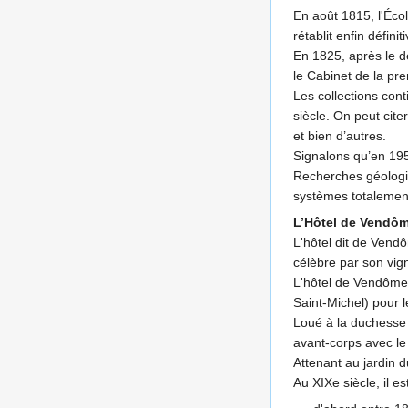
En août 1815, l'Éco
rétablit enfin défini
En 1825, après le d
le Cabinet de la pr
Les collections con
siècle. On peut cit
et bien d’autres.
Signalons qu’en 195
Recherches géologiq
systèmes totalemen
L’Hôtel de Vendôm
L'hôtel dit de Vendô
célèbre par son vign
L'hôtel de Vendôme 
Saint-Michel) pour 
Loué à la duchesse 
avant-corps avec le 
Attenant au jardin 
Au XIXe siècle, il 