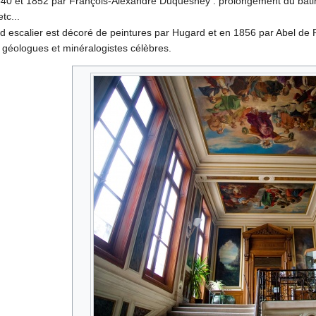
840 et 1852 par François-Alexandre Duquesney : prolongement du bâtim
etc...
d escalier est décoré de peintures par Hugard et en 1856 par Abel de Pu
 géologues et minéralogistes célèbres.