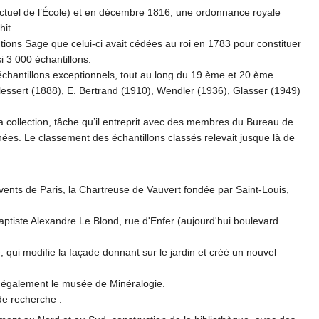
 actuel de l’École) et en décembre 1816, une ordonnance royale
hit.
tions Sage que celui-ci avait cédées au roi en 1783 pour constituer
i 3 000 échantillons.
'échantillons exceptionnels, tout au long du 19 ème et 20 ème
elessert (1888), E. Bertrand (1910), Wendler (1936), Glasser (1949)
a collection, tâche qu’il entreprit avec des membres du Bureau de
ées. Le classement des échantillons classés relevait jusque là de
ouvents de Paris, la Chartreuse de Vauvert fondée par Saint-Louis,
aptiste Alexandre Le Blond, rue d'Enfer (aujourd'hui boulevard
qui modifie la façade donnant sur le jardin et créé un nouvel
te également le musée de Minéralogie.
de recherche :