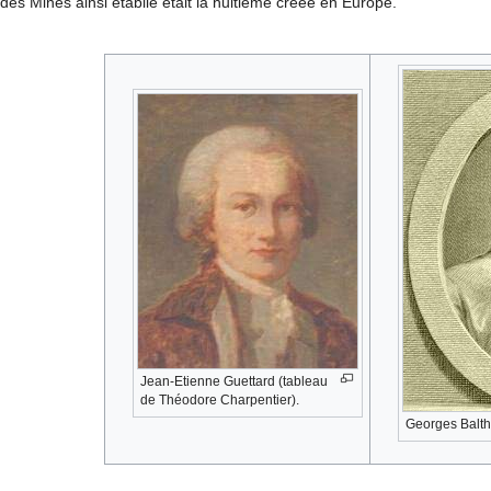
des Mines ainsi établie était la huitième créée en Europe.
Jean-Etienne Guettard (tableau
de Théodore Charpentier).
Georges Balth