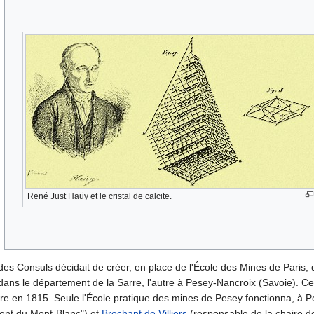
René Just Haüy et le cristal de calcite.
es Consuls décidait de créer, en place de l'École des Mines de Paris, d
 dans le département de la Sarre, l'autre à Pesey-Nancroix (Savoie). C
pire en 1815. Seule l'École pratique des mines de Pesey fonctionna, à 
nt du Mont-Blanc") et
Brochant de Villiers
(responsable de la chaire 