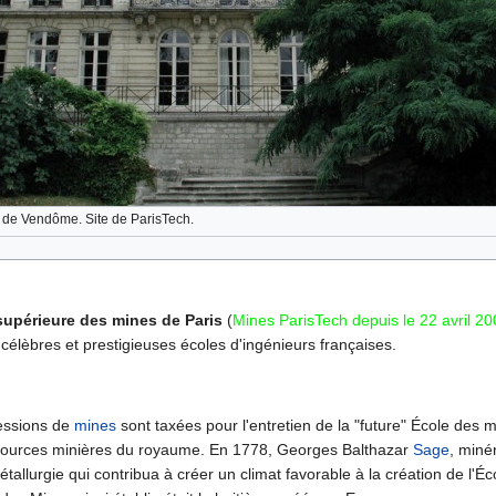
 de Vendôme. Site de ParisTech.
supérieure des mines de Paris
(
Mines ParisTech depuis le 22 avril 2
 célèbres et prestigieuses écoles d'ingénieurs françaises.
essions de
mines
sont taxées pour l'entretien de la "future" École des 
essources minières du royaume. En 1778, Georges Balthazar
Sage
, miné
tallurgie qui contribua à créer un climat favorable à la création de l'Éc