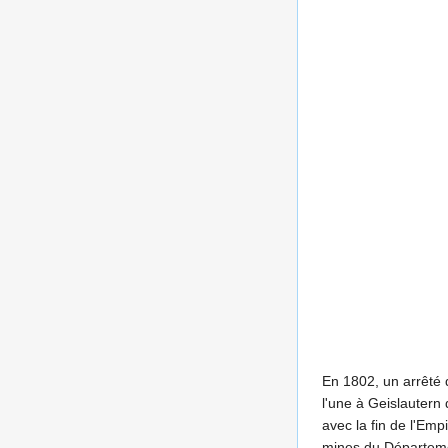
En 1802, un arrêté d
l'une à Geislautern
avec la fin de l'Em
mines du Départeme