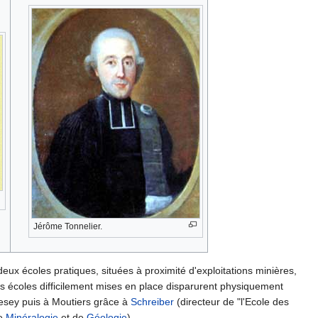
Jérôme Tonnelier.
eux écoles pratiques, situées à proximité d'exploitations minières,
es écoles difficilement mises en place disparurent physiquement
Pesey puis à Moutiers grâce à
Schreiber
(directeur de "l'Ecole des
de
Minéralogie
et de
Géologie
).