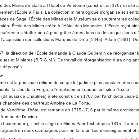
le des Mines s'installa à l'Hôtel de Vendôme (construit en 1707 et site
tivement l'École à Paris. La collection minéralogique s’organise et s’enric
écès de Sage, l'École des Mines et le Muséum se disputèrent les collec
emière École des Mines créée à l'Hôtel des Monnaies. L'École reçut ains
tinuèrent à s'étoffer peu à peu, grâce à des dons ou des acquisitions d
er l’acquisition des collections Marquis de Drée (1845), Adam (1881), D
7, la direction de l'École demanda à Claude Guillemin de réorganiser l
ues et Minières (B.R.G.M.). Ce travail de réorganisation dura cinq ann
t dépassés.
e :
me est la principale relique de ce qui fut jadis le plus populaire des c
oble, le clos de la Forge, à l'emplacement duquel est situé l'Ecole !
(dit aussi de Chaulnes) a été construit en 1707 par l'architecte Jean-B
le chanoine des chartreux Antoine de La Porte.
de Vendôme, l'hôtel est remanié en 1715-1716 par le même architecte, 
fronton de l'ancien.
du Luxembourg, il est le siège de Mines ParisTech depuis 1815. Il abri
est agrandi en deux campagnes pour en faire un lieu d'enseignement et 