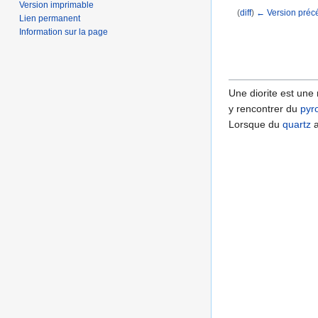
Version imprimable
(
diff
)
← Version préc
Lien permanent
Aller à :
navigation
,
Information sur la page
Une diorite est une
y rencontrer du
pyr
Lorsque du
quartz
a