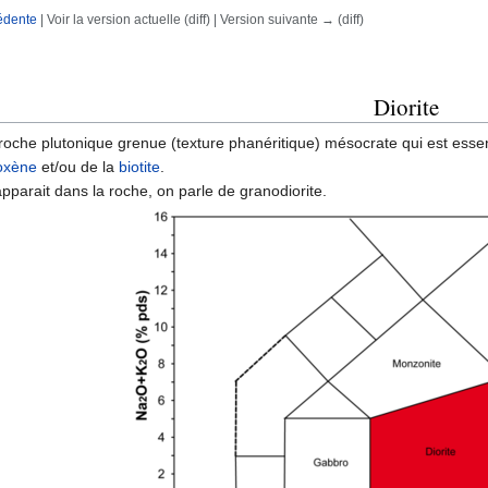
édente
| Voir la version actuelle (diff) | Version suivante → (diff)
rechercher
Diorite
 roche plutonique grenue (texture phanéritique) mésocrate qui est esse
oxène
et/ou de la
biotite
.
pparait dans la roche, on parle de granodiorite.