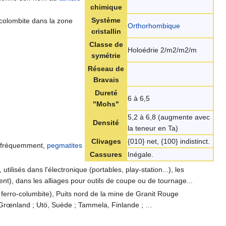
chimique
Système
(colombite dans la zone
Orthorhombique
cristallin
Classe de
Holoédrie 2/m2/m2/m
symétrie
Réseau de
Bravais
Dureté
6 à 6,5
"Mohs"
5,2 à 6,8 (augmente avec
Densité
la teneur en Ta)
Clivages
{010} net, {100} indistinct.
s fréquemment,
pegmatites
Cassures
Inégale.
utilisés dans l'électronique (portables, play-station...), les
t), dans les alliages pour outils de coupe ou de tournage...
 ferro-columbite), Puits nord de la mine de Granit Rouge
, Grœnland ; Utö, Suède ; Tammela, Finlande ; …