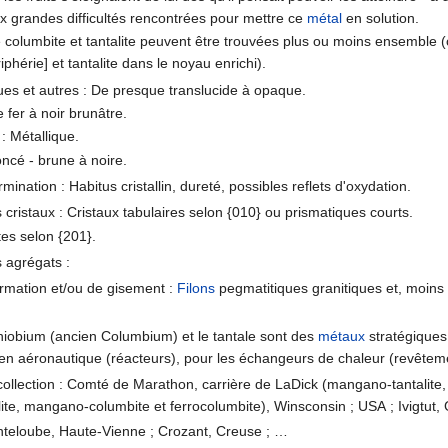
x grandes difficultés rencontrées pour mettre ce
métal
en solution.
 columbite et tantalite peuvent être trouvées plus ou moins ensemble 
riphérie] et tantalite dans le noyau enrichi).
ues et autres : De presque translucide à opaque.
 fer à noir brunâtre.
 : Métallique.
ncé - brune à noire.
mination : Habitus cristallin, dureté, possibles reflets d'oxydation.
cristaux : Cristaux tabulaires selon {010} ou prismatiques courts.
es selon {201}.
 agrégats :
ormation et/ou de gisement :
Filons
pegmatitiques granitiques et, moin
e niobium (ancien Columbium) et le tantale sont des
métaux
stratégiques, 
n aéronautique (réacteurs), pour les échangeurs de chaleur (revêtemen
collection : Comté de Marathon, carrière de LaDick (mangano-tantalite,
ite, mangano-columbite et ferrocolumbite), Winsconsin ; USA ; Ivigtut
teloube, Haute-Vienne ; Crozant, Creuse ; …