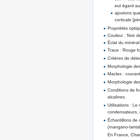
eut égard au
ajoutons que
corticale [pé
Propriétés optiq
Couleur : Noir de
Éclat du minéral
Trace : Rouge fo
Critères de déter
Morphologie des 
Macles : courant
Morphologie des
Conditions de f
alcalines.
Utilisations : L
condensateurs, e
Échantillons de 
(mangano-tantal
En France, Chan