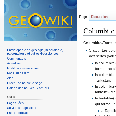
Page
Discussion
Columbite-
Aller à :
navigation
,
Columbite-Tantali
Statut : Les co
Encyclopédie de géologie, minéralogie,
paléontologie et autres Géosciences
des séries (voir 
Communauté
la columbite
Actualités
forme une sé
Modifications récentes
Page au hasard
la columbite
Aide
Tajikistan.
Créer une nouvelle page
la columbite
Galerie des nouveaux fichiers
tantalite-(Mg
Outils
la tantalite-
Pages liées
qui forme une
Suivi des pages liées
la Tapioli
Pages spéciales