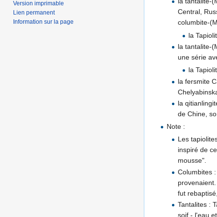
la tantalite-
Version imprimable
Central, Russ
Lien permanent
Information sur la page
columbite-(
la Tapiol
la tantalite-
une série ave
la Tapiol
la fersmite 
Chelyabinska
la qitianling
de Chine, so
Note :
Les tapiolite
inspiré de ce
mousse".
Columbites :
provenaient
fut rebaptisé
Tantalites : 
soif - l'eau 