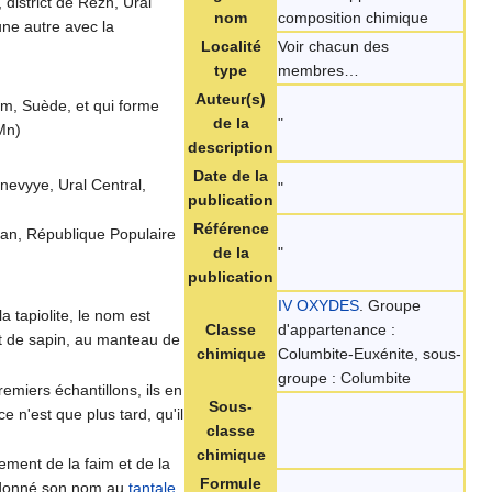
 district de Rezh, Ural
nom
composition chimique
 une autre avec la
Localité
Voir chacun des
type
membres…
Auteur(s)
lm, Suède, et qui forme
de la
"
(Mn)
description
Date de la
shnevyye, Ural Central,
"
publication
Référence
unan, République Populaire
de la
"
publication
IV OXYDES
. Groupe
a tapiolite, le nom est
Classe
d'appartenance :
net de sapin, au manteau de
chimique
Columbite-Euxénite, sous-
groupe : Columbite
miers échantillons, ils en
Sous-
e n'est que plus tard, qu'il
classe
chimique
ement de la faim et de la
Formule
- à donné son nom au
tantale