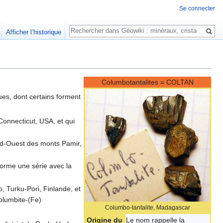
Se connecter
Rechercher
Afficher l’historique
Columbotantalites = COLTAN
es, dont certains forment
Connecticut, USA, et qui
Sud-Ouest des monts Pamir,
 forme une série avec la
o, Turku-Pori, Finlande, et
columbite-(Fe)
Columbo-tantalite, Madagascar
Origine du
Le nom rappelle la