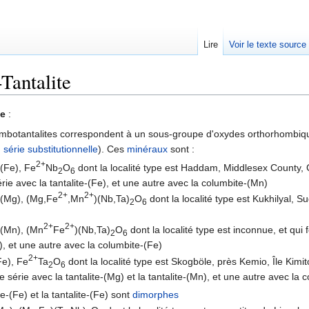
Lire
Voir le texte source
Tantalite
rechercher
te
:
lumbotantalites correspondent à un sous-groupe d'oxydes orthorhombiqu
:
série substitutionnelle
). Ces
minéraux
sont :
2+
-(Fe), Fe
Nb
O
dont la localité type est Haddam, Middlesex County, 
2
6
rie avec la tantalite-(Fe), et une autre avec la columbite-(Mn)
2+
2+
-(Mg), (Mg,Fe
,Mn
)(Nb,Ta)
O
dont la localité type est Kukhilyal, 
2
6
2+
2+
-(Mn), (Mn
Fe
)(Nb,Ta)
O
dont la localité type est inconnue, et qui
2
6
), et une autre avec la columbite-(Fe)
2+
(Fe), Fe
Ta
O
dont la localité type est Skogböle, près Kemio, Île Kimit
2
6
 série avec la tantalite-(Mg) et la tantalite-(Mn), et une autre avec la 
te-(Fe) et la tantalite-(Fe) sont
dimorphes