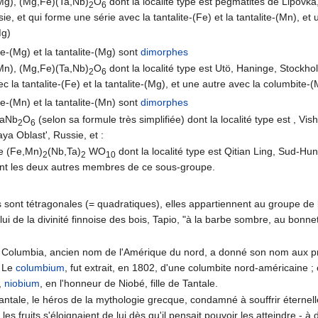
(Mg), (Mg,Fe)(Ta,Nb)
O
dont la localité type est pegmatites de Lipovka,
2
6
ie, et qui forme une série avec la tantalite-(Fe) et la tantalite-(Mn), et
Mg)
ite-(Mg) et la tantalite-(Mg) sont
dimorphes
(Mn), (Mg,Fe)(Ta,Nb)
O
dont la localité type est Utö, Haninge, Stockho
2
6
c la tantalite-(Fe) et la tantalite-(Mg), et une autre avec la columbite-
ite-(Mn) et la tantalite-(Mn) sont
dimorphes
CaNb
O
(selon sa formule très simplifiée) dont la localité type est , Vi
2
6
ya Oblast', Russie, et :
ite (Fe,Mn)
(Nb,Ta)
WO
dont la localité type est Qitian Ling, Sud-H
2
2
10
nt les deux autres membres de ce sous-groupe.
s sont tétragonales (= quadratiques), elles appartiennent au groupe de l
lui de la divinité finnoise des bois, Tapio, "à la barbe sombre, au bon
 Columbia, ancien nom de l'Amérique du nord, a donné son nom aux pre
. Le
columbium
, fut extrait, en 1802, d'une columbite nord-américaine ; c
,
niobium
, en l'honneur de Niobé, fille de Tantale.
Tantale, le héros de la mythologie grecque, condamné à souffrir éternell
et les fruits s'éloignaient de lui dès qu'il pensait pouvoir les atteindre 