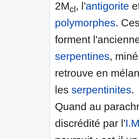
2M
, l'
antigorite
e
cl
polymorphes
. Ce
forment l'ancienne
serpentines
, miné
retrouve en méla
les
serpentinites
.
Quand au parachrys
discrédité par l'
I.M