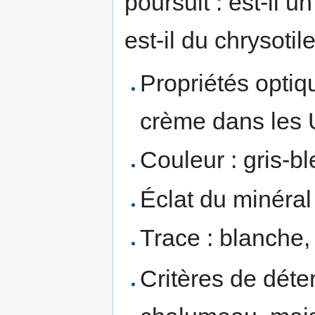
poursuit : est-il u
est-il du chrysotil
Propriétés optiq
crème dans les 
Couleur : gris-bl
Éclat du minéral
Trace : blanche,
Critères de déte