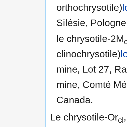
orthochrysotile)
l
Silésie, Pologne
le chrysotile-2M
c
clinochrysotile)
l
mine, Lot 27, Ra
mine, Comté Mé
Canada.
Le chrysotile-Or
cl