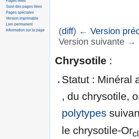
Pages liées
Suivi des pages liées
Pages spéciales
Version imprimable
Lien permanent
(
diff
)
← Version pré
Information sur la page
Version suivante → (
Aller à :
navigation
,
rechercher
Chrysotile
:
Statut : Minéral 
, du chrysotile, 
polytypes
suivan
le chrysotile-Or
cl