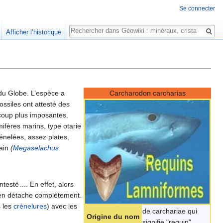
Se connecter
Rechercher
Afficher l’historique
 du Globe. L’espèce a
Carcharodon carcharias
ssiles ont attesté des
ucoup plus imposantes.
ifères marins, type otarie
énelées, assez plates,
rain
(
Megaselachus
ntesté…. En effet, alors
en détache complètement.
s les
crénelures
) avec les
de carchariae qui
Origine du nom
signifie "requin"