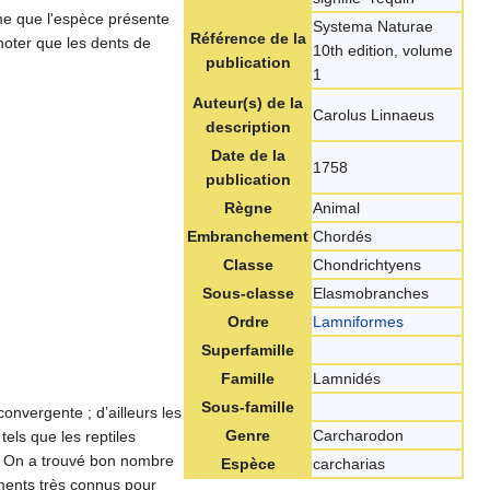
ême que l'espèce présente
Systema Naturae
Référence de la
noter que les dents de
10th edition, volume
publication
1
Auteur(s) de la
Carolus Linnaeus
description
Date de la
1758
publication
Règne
Animal
Embranchement
Chordés
Classe
Chondrichtyens
Sous-classe
Elasmobranches
Ordre
Lamniformes
Superfamille
Famille
Lamnidés
Sous-famille
nvergente ; d’ailleurs les
Genre
Carcharodon
els que les reptiles
. On a trouvé bon nombre
Espèce
carcharias
ments très connus pour