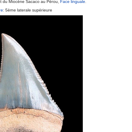
t du Miocène Sacaco au Pérou,
Face linguale
.
re
: 5ème laterale supérieure