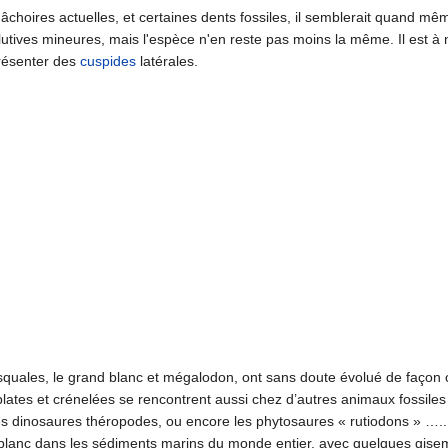
choires actuelles, et certaines dents fossiles, il semblerait quand m
lutives mineures, mais l'espèce n'en reste pas moins la même. Il est à 
présenter des
cuspides
latérales.
quales, le grand blanc et mégalodon, ont sans doute évolué de façon co
lates et crénelées se rencontrent aussi chez d’autres animaux fossiles t
es dinosaures théropodes, ou encore les phytosaures « rutiodons » ….
 blanc dans les sédiments marins du monde entier, avec quelques gise