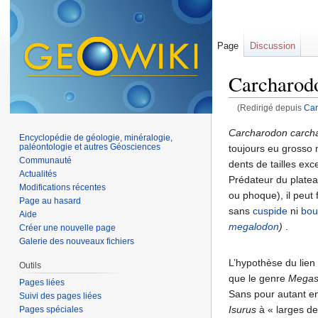
Page
Discussion
Carcharod
(Redirigé depuis
Car
Aller à :
navigation
,
Carcharodon carcha
Encyclopédie de géologie, minéralogie,
paléontologie et autres Géosciences
toujours eu grosso 
Communauté
dents de tailles ex
Actualités
Prédateur du platea
Modifications récentes
ou phoque), il peut
Page au hasard
sans
cuspide
ni
bour
Aide
megalodon
)
.
Créer une nouvelle page
Galerie des nouveaux fichiers
L’hypothèse du lien
Outils
que le genre
Megas
Pages liées
Sans pour autant en 
Suivi des pages liées
Isurus
à « larges den
Pages spéciales