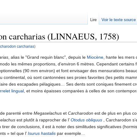
Lire
Voir le texte source
on carcharias (LINNAEUS, 1758)
charodon carcharias
)
rechercher
rias
, alias le "Grand requin blanc", depuis le
Miocène
, hante les mers
modo les mêmes proportions, d’environ 6 mètres. Cependant certains fo
ceptionnelles (90 mm environ) et font envisager des mensurations bea
u continental, où sont cantonnées ses proies favorites (les petits mamm
 faire des escapades pélagiques… Ses dents sont coniques finement cr
relet lingual
, et moins épaisses comparées à celles de son contempo
 de parenté entre
Megaselachus
et
Carcharodon
est de plus en plus co
elachus
est plutôt à rapprocher de l’
Otodus obliquus
, Carcharodon s’
tirer de conclusions, il est à noter des similitudes significatives (hormi
ts » tel que l’
Isurus hastalis
par exemple…