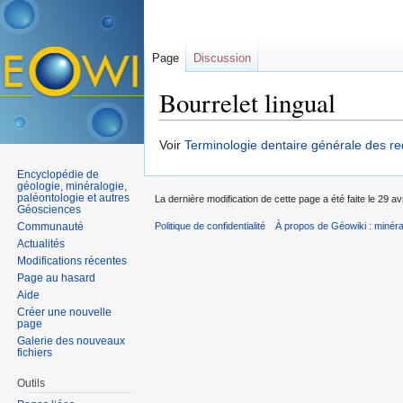
Page
Discussion
Bourrelet lingual
Aller à :
navigation
,
rechercher
Voir
Terminologie dentaire générale des re
Encyclopédie de
géologie, minéralogie,
paléontologie et autres
La dernière modification de cette page a été faite le 29 av
Géosciences
Communauté
Politique de confidentialité
À propos de Géowiki : minérau
Actualités
Modifications récentes
Page au hasard
Aide
Créer une nouvelle
page
Galerie des nouveaux
fichiers
Outils