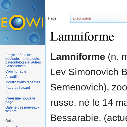
Page
Discussion
Lamniforme
Aller à :
navigation
,
rechercher
Lamniforme
(n. m
Encyclopédie de
géologie, minéralogie,
paléontologie et autres
Géosciences
Lev Simonovich B
Communauté
Actualités
Modifications récentes
Semenovich), zoo
Page au hasard
Aide
Créer une nouvelle
russe, né le 14 m
page
Galerie des nouveaux
fichiers
Bessarabie, (actue
Outils