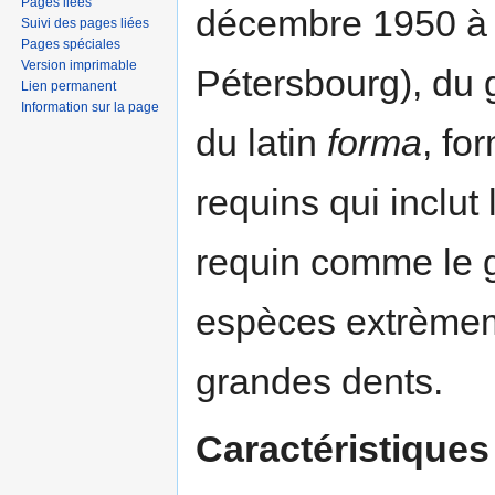
Pages liées
décembre 1950 à L
Suivi des pages liées
Pages spéciales
Version imprimable
Pétersbourg), du
Lien permanent
Information sur la page
du latin
forma
, fo
requins qui inclu
requin comme le g
espèces extrèmem
grandes dents.
Caractéristiques