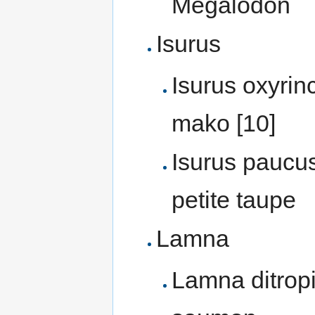
Megalodon
Isurus
Isurus oxyrin
mako [10]
Isurus paucu
petite taupe
Lamna
Lamna ditrop