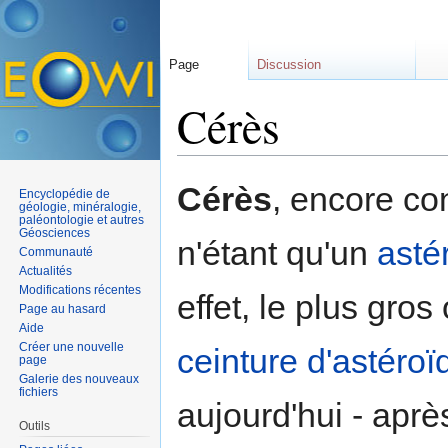
Page
Discussion
Cérès
Aller à :
navigation
,
rechercher
Cérès
, encore c
Encyclopédie de
géologie, minéralogie,
paléontologie et autres
Géosciences
n'étant qu'un
asté
Communauté
Actualités
Modifications récentes
effet, le plus gros
Page au hasard
Aide
Créer une nouvelle
ceinture d'astéroï
page
Galerie des nouveaux
fichiers
aujourd'hui - aprè
Outils