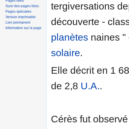
Pages liées
tergiversations de
Suivi des pages liées
Pages spéciales
Version imprimable
découverte - class
Lien permanent
Information sur la page
planètes
naines "
solaire
.
Elle décrit en 1 6
de 2,8
U.A.
.
Cérès fut observé 