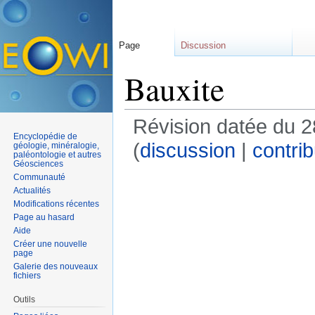
Page
Discussion
Bauxite
Révision datée du 
Encyclopédie de
(
discussion
|
contrib
géologie, minéralogie,
paléontologie et autres
Géosciences
Communauté
Actualités
Modifications récentes
Page au hasard
Aide
Créer une nouvelle
page
Galerie des nouveaux
fichiers
Outils