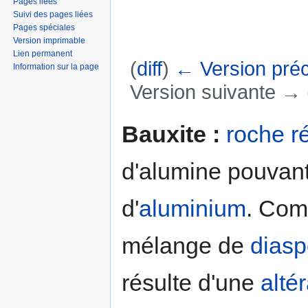
Pages liées
Suivi des pages liées
Pages spéciales
Version imprimable
Lien permanent
(
diff
)
← Version pré
Information sur la page
Version suivante → (
Aller à :
navigation
,
rechercher
Bauxite :
roche r
d'alumine pouvan
d'
aluminium
. Com
mélange de
diasp
résulte d'une
alté