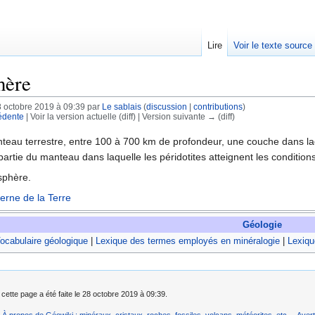
Lire
Voir le texte source
hère
8 octobre 2019 à 09:39 par
Le sablais
(
discussion
|
contributions
)
édente
| Voir la version actuelle (diff) | Version suivante → (diff)
rechercher
anteau terrestre, entre 100 à 700 km de profondeur, une couche dans la
partie du manteau dans laquelle les péridotites atteignent les conditi
sphère.
erne de la Terre
Géologie
ocabulaire géologique
|
Lexique des termes employés en minéralogie
|
Lexiqu
 cette page a été faite le 28 octobre 2019 à 09:39.