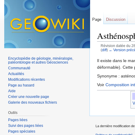
Page
Discussion
Asthénosp
Révision datée du 2
(
diff
)
← Version préc
Aller à :
navigation
,
Encyclopédie de géologie, minéralogie,
Il existe dans le m
paléontologie et autres Géosciences
déformable). Cette 
Communauté
Actualités
Synonyme : asténo
Modifications récentes
Voir
Composition int
Page au hasard
Aide
Créer une nouvelle page
Galerie des nouveaux fichiers
V
Outils
Pages liées
Suivi des pages liées
La dernière modification de
Pages spéciales