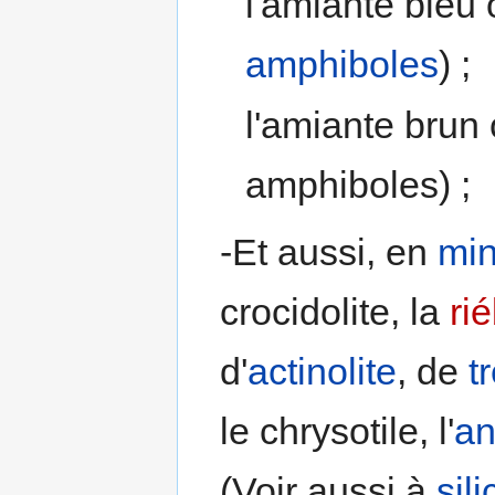
l'amiante bleu
amphiboles
) ;
l'amiante brun
amphiboles) ;
-Et aussi, en
min
crocidolite, la
ri
d'
actinolite
, de
t
le chrysotile, l'
an
(Voir aussi à
sil