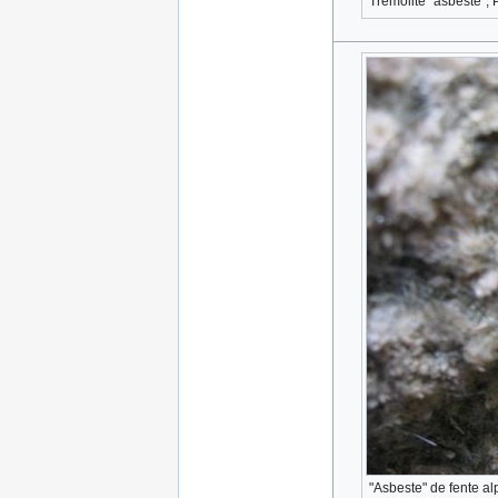
Trémolite "asbeste", P
"Asbeste" de fente alp