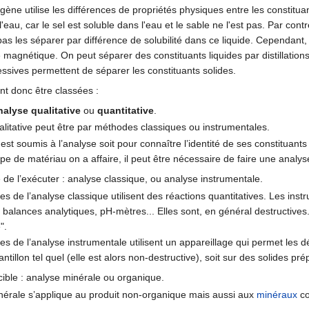
ne utilise les différences de propriétés physiques entre les constituan
eau, car le sel est soluble dans l'eau et le sable ne l'est pas. Par contre
s les séparer par différence de solubilité dans ce liquide. Cependant, 
e magnétique. On peut séparer des constituants liquides par distillatio
cessives permettent de séparer les constituants solides.
t donc être classées :
nalyse qualitative
ou
quantitative
.
alitative peut être par méthodes classiques ou instrumentales.
 est soumis à l’analyse soit pour connaître l’identité de ses constituants
pe de matériau on a affaire, il peut être nécessaire de faire une analyse
 de l’exécuter : analyse classique, ou analyse instrumentale.
s de l’analyse classique utilisent des réactions quantitatives. Les inst
, balances analytiques, pH-mètres... Elles sont, en général destructives
".
es de l’analyse instrumentale utilisent un appareillage qui permet les 
hantillon tel quel (elle est alors non-destructive), soit sur des solides pr
 cible : analyse minérale ou organique.
nérale s’applique au produit non-organique mais aussi aux
minéraux
co