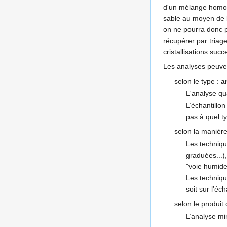
d'un mélange homogè
sable au moyen de l'
on ne pourra donc pa
récupérer par triag
cristallisations suc
Les analyses peuven
selon le type :
a
L'analyse qu
L’échantillon
pas à quel ty
selon la manière
Les technique
graduées...)
"voie humide
Les techniqu
soit sur l’éc
selon le produit
L’analyse mi