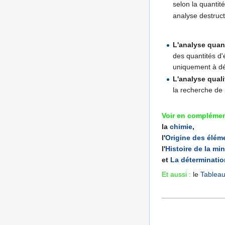
selon la quantit
analyse destruct
L'analyse quant
des quantités d'
uniquement à dét
L'analyse quali
la recherche de
Voir en complémen
la
chimie
,
l'
Origine des élém
l'
Histoire de la mi
et
La déterminati
Et aussi :
le
Tableau