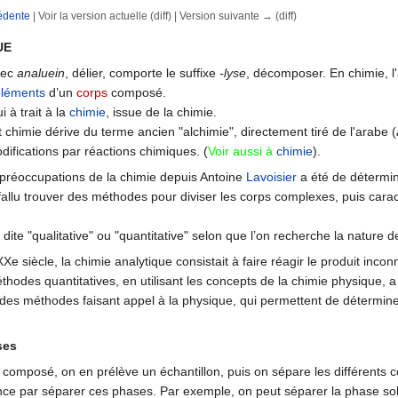
édente
| Voir la version actuelle (diff) | Version suivante → (diff)
rechercher
UE
rec
analuein
, délier, comporte le suffixe
-lyse
, décomposer. En chimie, l'
éléments
d’un
corps
composé.
ui à trait à la
chimie
, issue de la chimie.
ot chimie dérive du terme ancien "alchimie", directement tiré de l'arabe (
difications par réactions chimiques. (
Voir aussi à
chimie
).
préoccupations de la chimie depuis Antoine
Lavoisier
a été de détermin
 fallu trouver des méthodes pour diviser les corps complexes, puis cara
 dite "qualitative" ou "quantitative" selon que l’on recherche la natur
e siècle, la chimie analytique consistait à faire réagir le produit inc
éthodes quantitatives, en utilisant les concepts de la chimie physique,
rs des méthodes faisant appel à la physique, qui permettent de détermi
ses
 composé, on en prélève un échantillon, puis on sépare les différents c
 par séparer ces phases. Par exemple, on peut séparer la phase solide