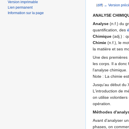
Version imprimable
(
diff
)
← Version préc
Lien permanent
Aller à :
navigation
,
Information sur la page
ANALYSE CHIMIQ
Analyse
(n.f.) du g
quantification, des
Chimique
(adj.) : q
Chimie
(n.f.), le m
la matière et ses mo
Une des premières 
les corps. Il a donc
l'analyse chimique.
Note : La chimie est
Jusqu'au début du XX
L'introduction de m
on utilise volontie
opération.
Méthodes d'analy
Avant d'analyser un
phases, on commence