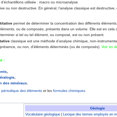
é d’échantillons utilisée : macro ou microanalyse.
ive ou non destructive. En général, l’analyse classique est destructive, 
itative
permet de déterminer la concentration des différents éléments
éléments, ou de composés, présents dans un volume. Elle est en cela c
erminer si tel ou tel élément, ou composé, est ou non présent.
tative
classique est une méthode d’analyse chimique, non-instrumental
 présence, ou non, d'éléments déterminés (ou de composés).
Voir en dé
t :
ents
,
néralogie
,
on des minéraux
.
 périodique des éléments
et les
formules chimiques
.
Géologie
Vocabulaire géologique
|
Lexique des termes employés en mi