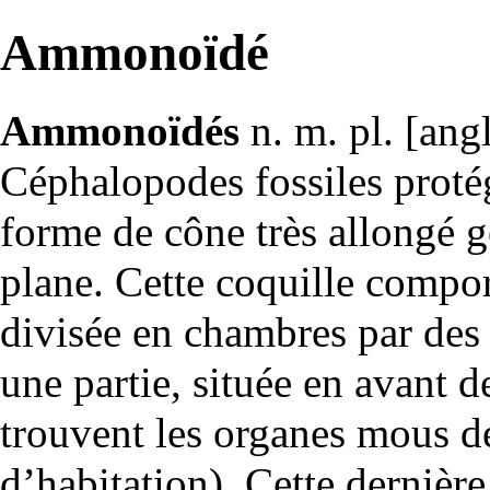
Ammonoïdé
Ammonoïdés
n. m. pl. [an
Céphalopodes
fossiles
proté
forme de cône très allongé g
plane. Cette coquille compor
divisée en
chambres
par de
une partie, située en avant d
trouvent les organes mous d
d’habitation). Cette dernièr