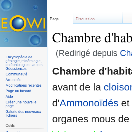
Page
Discussion
Chambre d'hab
(Redirigé depuis
Ch
Encyclopédie de
Aller à :
navigation
,
rechercher
géologie, minéralogie,
paléontologie et autres
Chambre d'habit
Géosciences
Communauté
Actualités
avant de la
cloiso
Modifications récentes
Page au hasard
Aide
d'
Ammonoïdés
et 
Créer une nouvelle
page
Galerie des nouveaux
organes mous de l
fichiers
Outils