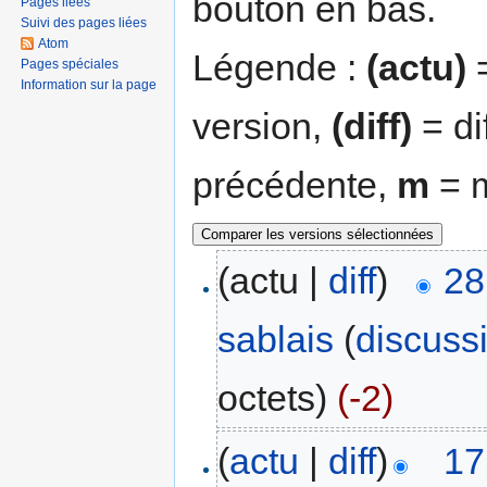
bouton en bas.
Pages liées
Suivi des pages liées
Atom
Légende :
(actu)
=
Pages spéciales
Information sur la page
version,
(diff)
= di
précédente,
m
= m
(actu |
diff
)
28
sablais
(
discuss
octets)
(-2)
(
actu
|
diff
)
17