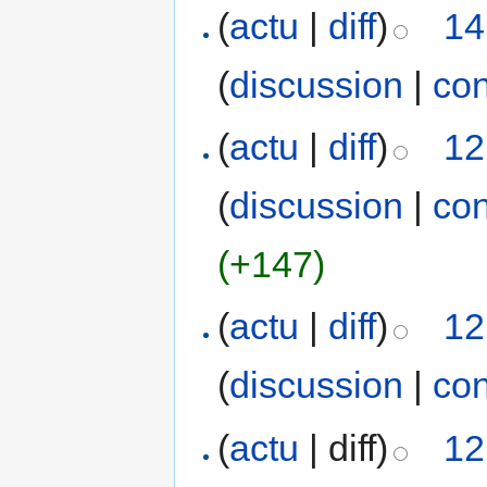
(
actu
|
diff
)
14
(
discussion
|
con
(
actu
|
diff
)
12
(
discussion
|
con
(+147)
(
actu
|
diff
)
12
(
discussion
|
con
(
actu
| diff)
12