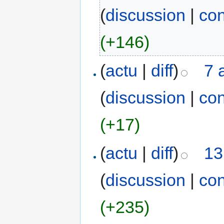
(
discussion
|
con
(+146)
(
actu
|
diff
)
7 
(
discussion
|
con
(+17)
(
actu
|
diff
)
13
(
discussion
|
con
(+235)