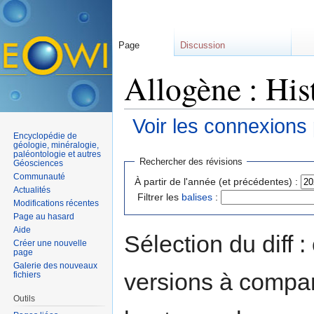
Page
Discussion
Allogène : His
Voir les connexions
Encyclopédie de
Aller à :
navigation
,
rechercher
géologie, minéralogie,
paléontologie et autres
Rechercher des révisions
Géosciences
Communauté
À partir de l'année (et précédentes) :
Actualités
Filtrer les
balises
:
Modifications récentes
Page au hasard
Aide
Sélection du diff 
Créer une nouvelle
page
Galerie des nouveaux
versions à compar
fichiers
Outils