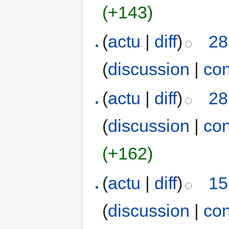
(+143)
(
actu
|
diff
)
28
(
discussion
|
con
(
actu
|
diff
)
28
(
discussion
|
con
(+162)
(
actu
|
diff
)
15
(
discussion
|
con