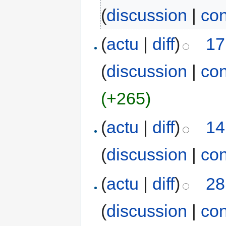
(
discussion
|
con
(
actu
|
diff
)
17
(
discussion
|
con
(+265)
(
actu
|
diff
)
14
(
discussion
|
con
(
actu
|
diff
)
28
(
discussion
|
con