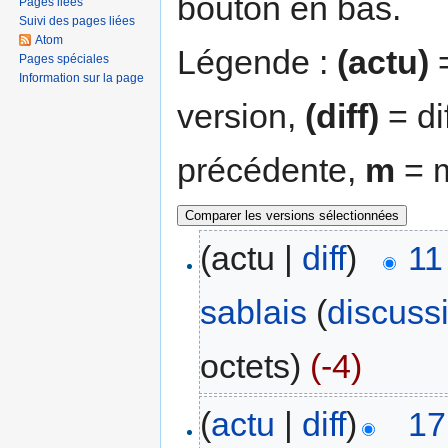
bouton en bas.
Pages liées
Suivi des pages liées
Atom
Légende :
(actu)
=
Pages spéciales
Information sur la page
version,
(diff)
= di
précédente,
m
= m
(actu |
diff
)
11
sablais
(
discuss
octets)
(-4)
(
actu
|
diff
)
17