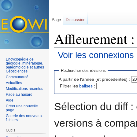
Page
Discussion
Affleurement :
Voir les connexions
Encyclopédie de
Aller à :
navigation
,
rechercher
géologie, minéralogie,
paléontologie et autres
Rechercher des révisions
Géosciences
Communauté
À partir de l'année (et précédentes) :
Actualités
Filtrer les
balises
:
Modifications récentes
Page au hasard
Aide
Sélection du diff 
Créer une nouvelle
page
Galerie des nouveaux
versions à compar
fichiers
Outils