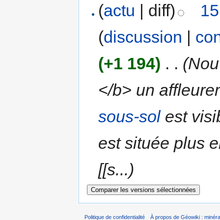
(
actu
| diff)
15
(
discussion
|
con
(+1 194)
‎
. .
(Nou
</b> un affleur
sous-sol
est visi
est située plus 
[[s...)
Politique de confidentialité
À propos de Géowiki : minérau