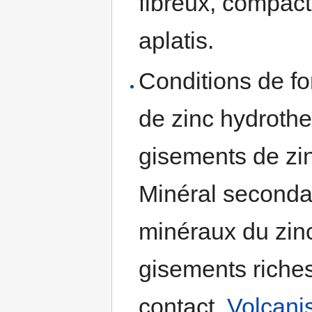
fibreux, compacts
aplatis.
Conditions de fo
de zinc hydroth
gisements de zi
Minéral secondai
minéraux du zin
gisements riche
contact.
Volcan