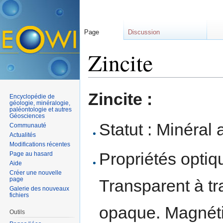
Page
Discussion
Zincite
Aller à :
navigation
,
rechercher
Zincite :
Encyclopédie de
géologie, minéralogie,
paléontologie et autres
Géosciences
Statut : Minéral 
Communauté
Actualités
Modifications récentes
Propriétés optiqu
Page au hasard
Aide
Créer une nouvelle
page
Transparent à tr
Galerie des nouveaux
fichiers
opaque. Magnét
Outils