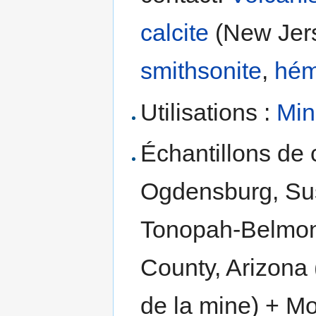
calcite
(New Jer
smithsonite
,
hém
Utilisations :
Min
Échantillons de c
Ogdensburg, Su
Tonopah-Belmont
County, Arizona 
de la mine) + M