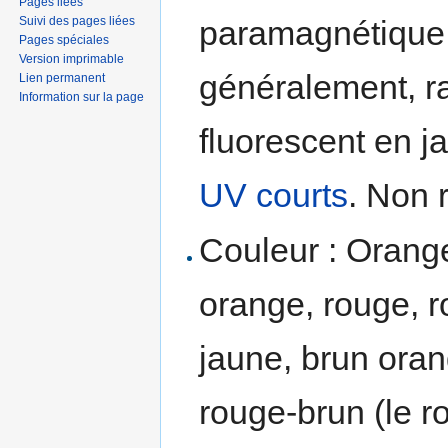
Pages liées
Suivi des pages liées
paramagnétique.
Pages spéciales
Version imprimable
généralement, r
Lien permanent
Information sur la page
fluorescent en j
UV courts
. Non r
Couleur : Orange
orange, rouge, 
jaune, brun ora
rouge-brun (le r