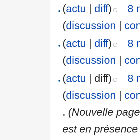
(
actu
|
diff
)
8 
(
discussion
|
con
(
actu
|
diff
)
8 
(
discussion
|
con
(
actu
| diff)
8 
(
discussion
|
con
.
(Nouvelle page
est en présence 