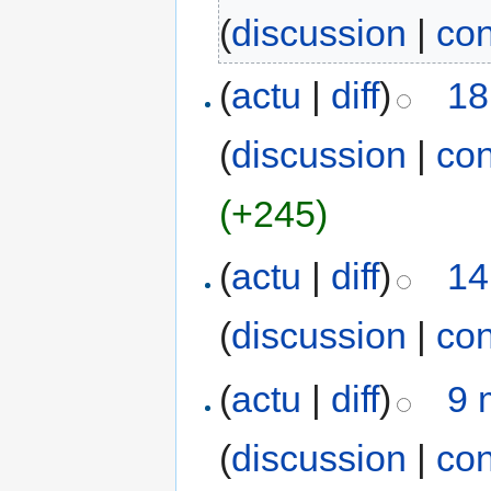
(
discussion
|
con
(
actu
|
diff
)
18
(
discussion
|
con
(+245)
(
actu
|
diff
)
14
(
discussion
|
con
(
actu
|
diff
)
9 
(
discussion
|
con