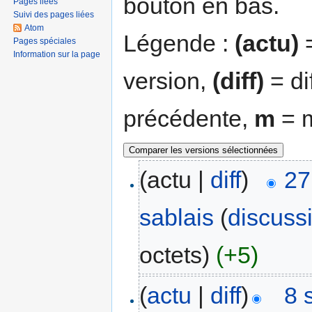
bouton en bas.
Pages liées
Suivi des pages liées
Atom
Légende :
(actu)
=
Pages spéciales
Information sur la page
version,
(diff)
= di
précédente,
m
= m
(actu |
diff
)
27
sablais
(
discuss
octets)
(+5)
(
actu
|
diff
)
8 