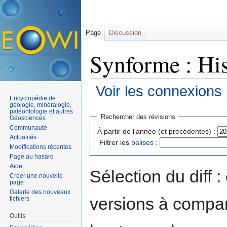
Page
Discussion
Synforme : His
Voir les connexions
Encyclopédie de
Aller à :
navigation
,
rechercher
géologie, minéralogie,
paléontologie et autres
Rechercher des révisions
Géosciences
Communauté
À partir de l'année (et précédentes) :
Actualités
Filtrer les
balises
:
Modifications récentes
Page au hasard
Aide
Sélection du diff 
Créer une nouvelle
page
Galerie des nouveaux
versions à compar
fichiers
Outils