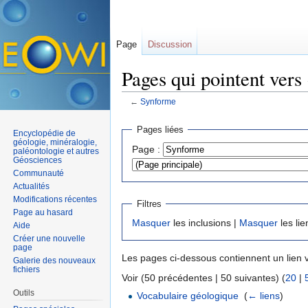
Page
Discussion
Pages qui pointent vers
←
Synforme
Aller à :
navigation
,
rechercher
Pages liées
Encyclopédie de
géologie, minéralogie,
Page :
paléontologie et autres
Géosciences
Communauté
Actualités
Modifications récentes
Filtres
Page au hasard
Masquer
les inclusions |
Masquer
les lie
Aide
Créer une nouvelle
page
Les pages ci-dessous contiennent un lien 
Galerie des nouveaux
fichiers
Voir (50 précédentes | 50 suivantes) (
20
|
Outils
Vocabulaire géologique
‎
(
← liens
)