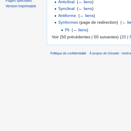
Pages spéciales
Anticlinal
‎
(
← liens
)
Version imprimable
Synclinal
‎
(
← liens
)
Antiforme
‎
(
← liens
)
Synformes
(page de redirection) ‎
(
← li
Pli
‎
(
← liens
)
Voir (50 précédentes | 50 suivantes) (
20
|
Politique de confidentialité
À propos de Géowiki : minérau