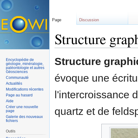
Page
Discussion
Structure grap
Aller à :
navigation
,
rechercher
Structure graph
Encyclopédie de
géologie, minéralogie,
paléontologie et autres
Géosciences
évoque une écritu
Communauté
Actualités
Modifications récentes
l'intercroissance 
Page au hasard
Aide
Créer une nouvelle
quartz et de felds
page
Galerie des nouveaux
fichiers
Outils