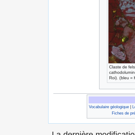
Claste de fel
cathodolumin
Roi). (bleu =
Vocabulaire géologique
|
L
Fiches de pr
La dernière modificati