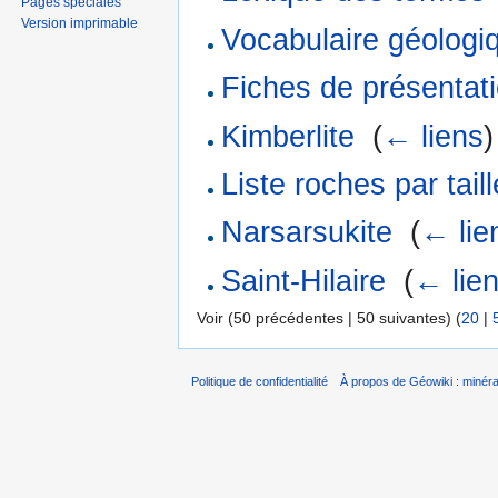
Pages spéciales
Version imprimable
Vocabulaire géologi
Fiches de présentat
Kimberlite
‎
(
← liens
)
Liste roches par tail
Narsarsukite
‎
(
← lie
Saint-Hilaire
‎
(
← lie
Voir (50 précédentes | 50 suivantes) (
20
|
Politique de confidentialité
À propos de Géowiki : minérau