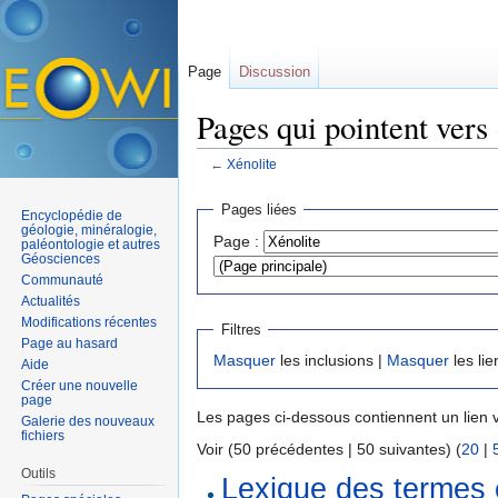
Page
Discussion
Pages qui pointent vers
←
Xénolite
Aller à :
navigation
,
rechercher
Pages liées
Encyclopédie de
géologie, minéralogie,
Page :
paléontologie et autres
Géosciences
Communauté
Actualités
Modifications récentes
Filtres
Page au hasard
Masquer
les inclusions |
Masquer
les lie
Aide
Créer une nouvelle
page
Les pages ci-dessous contiennent un lien 
Galerie des nouveaux
fichiers
Voir (50 précédentes | 50 suivantes) (
20
|
Outils
Lexique des termes 