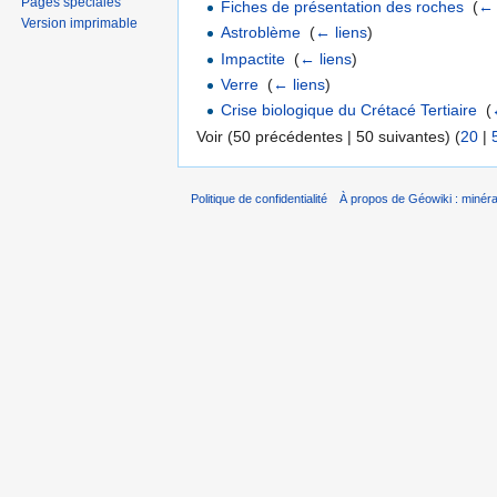
Pages spéciales
Fiches de présentation des roches
‎
(
← 
Version imprimable
Astroblème
‎
(
← liens
)
Impactite
‎
(
← liens
)
Verre
‎
(
← liens
)
Crise biologique du Crétacé Tertiaire
‎
(
Voir (50 précédentes | 50 suivantes) (
20
|
Politique de confidentialité
À propos de Géowiki : minérau