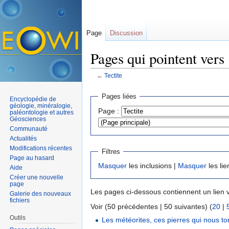
Page
Discussion
Pages qui pointent vers 
←
Tectite
Aller à :
navigation
,
rechercher
Pages liées
Encyclopédie de
géologie, minéralogie,
Page :
paléontologie et autres
Géosciences
Communauté
Actualités
Modifications récentes
Filtres
Page au hasard
Masquer
les inclusions |
Masquer
les lie
Aide
Créer une nouvelle
page
Les pages ci-dessous contiennent un lien 
Galerie des nouveaux
fichiers
Voir (50 précédentes | 50 suivantes) (
20
|
Outils
Les météorites, ces pierres qui nous to