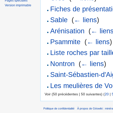
Pages spéciales
Version imprimable
Fiches de présentat
Sable
‎
(
← liens
)
Arénisation
‎
(
← lien
Psammite
‎
(
← liens
)
Liste roches par tail
Nontron
‎
(
← liens
)
Saint-Sébastien-d'Aig
Les meulières de V
Voir (50 précédentes | 50 suivantes) (
20
|
Politique de confidentialité
À propos de Géowiki : minérau