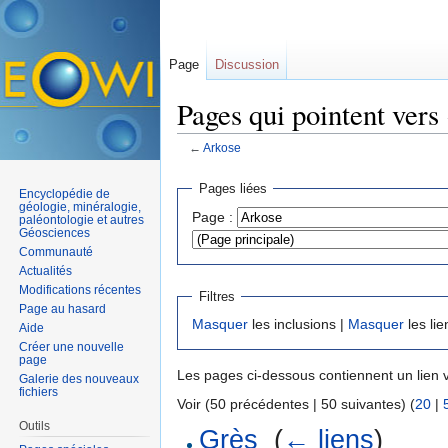
Page
Discussion
Pages qui pointent vers
←
Arkose
Aller à :
navigation
,
rechercher
Pages liées
Encyclopédie de
géologie, minéralogie,
Page :
paléontologie et autres
Géosciences
Communauté
Actualités
Modifications récentes
Filtres
Page au hasard
Masquer
les inclusions |
Masquer
les lie
Aide
Créer une nouvelle
page
Les pages ci-dessous contiennent un lien 
Galerie des nouveaux
fichiers
Voir (50 précédentes | 50 suivantes) (
20
|
Outils
Grès
‎
(
← liens
)