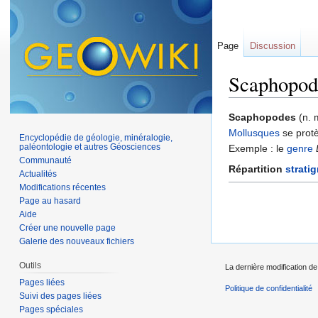
Page
Discussion
Scaphopod
Aller à :
navigation
,
Scaphopodes
(n. 
Mollusques
se prot
Encyclopédie de géologie, minéralogie,
paléontologie et autres Géosciences
Exemple : le
genre
Communauté
Répartition
strati
Actualités
Modifications récentes
Page au hasard
Aide
Créer une nouvelle page
Galerie des nouveaux fichiers
Outils
La dernière modification de 
Pages liées
Politique de confidentialité
Suivi des pages liées
Pages spéciales