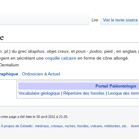
Lire
Voir le texte source
e
rechercher
m. pl.) du grec
skaphos
, objet creux, et
pous - podos
, pied ; en anglais
ègent en sécrétant une
coquille
calcaire
en forme de cône allongé.
Dentalium
.
graphique
:
Ordovicien
à
Actuel
.
Portail Paléontologie
Vocabulaire géologique
|
Répertoire des fossiles
|
Lexique des term
cette page a été faite le 30 avril 2011 à 21:26.
À propos de Géowiki : minéraux, cristaux, roches, fossiles, volcans, météorites, etc.
Aver