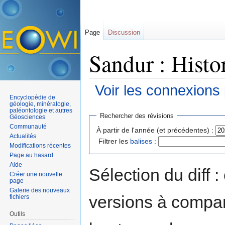
Page
Discussion
Sandur : Histo
Voir les connexions
Encyclopédie de
Aller à :
navigation
,
rechercher
géologie, minéralogie,
paléontologie et autres
Rechercher des révisions
Géosciences
Communauté
À partir de l'année (et précédentes) :
Actualités
Filtrer les
balises
:
Modifications récentes
Page au hasard
Aide
Sélection du diff 
Créer une nouvelle
page
Galerie des nouveaux
versions à compar
fichiers
Outils