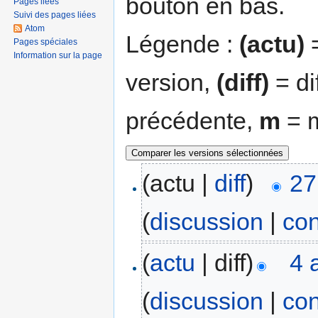
bouton en bas.
Pages liées
Suivi des pages liées
Atom
Légende :
(actu)
=
Pages spéciales
Information sur la page
version,
(diff)
= di
précédente,
m
= m
(actu |
diff
)
27
(
discussion
|
con
(
actu
| diff)
4 
(
discussion
|
con