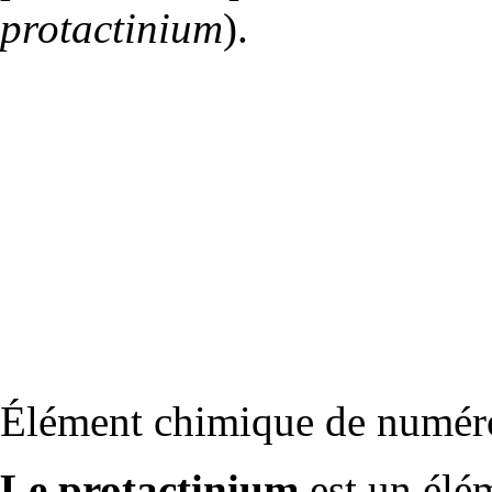
protactinium
).
Élément
chimique de numéro
Le protactinium
est un élém