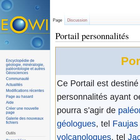
Page
Discussion
Portail personnalités
Aller à :
navigation
,
rechercher
Por
Encyclopédie de
géologie, minéralogie,
paléontologie et autres
Géosciences
Communauté
Ce Portail est destiné
Actualités
Modifications récentes
personnalités ayant 
Page au hasard
Aide
pourra s'agir de
paléo
Créer une nouvelle
page
Galerie des nouveaux
géologues
, tel
Faujas
fichiers
Outils
volcanologues
, tel
Jac