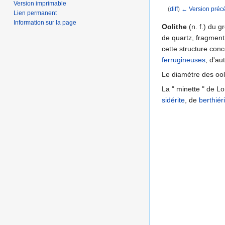
Version imprimable
(
diff
)
← Version préc
Lien permanent
Aller à :
navigation
,
Information sur la page
Oolithe
(n. f.) du g
de quartz, fragment
cette structure con
ferrugineuses
, d'au
Le diamètre des oo
La " minette " de Lo
sidérite
, de
berthiér