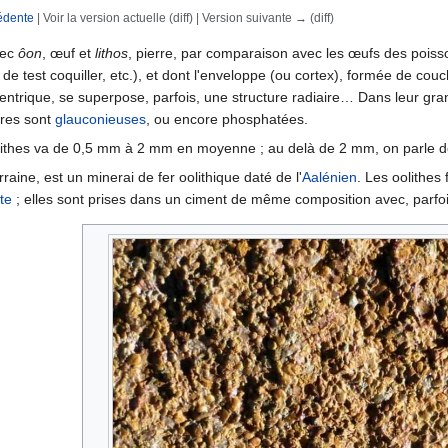
édente
| Voir la version actuelle (diff) | Version suivante → (diff)
rechercher
rec
ôon
, œuf et
lithos
, pierre, par comparaison avec les œufs des poisso
 de test coquiller, etc.), et dont l'enveloppe (ou cortex), formée de c
centrique, se superpose, parfois, une structure radiaire… Dans leur gran
tres sont
glauconieuses
, ou encore phosphatées.
lithes va de 0,5 mm à 2 mm en moyenne ; au delà de 2 mm, on parle 
rraine, est un minerai de fer oolithique daté de l'
Aalénien
. Les oolithes
ite
; elles sont prises dans un ciment de même composition avec, parf