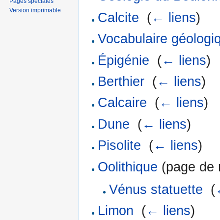
Pages spéciales
Version imprimable
Calcite
‎
(
← liens
)
Vocabulaire géologi
Épigénie
‎
(
← liens
)
Berthier
‎
(
← liens
)
Calcaire
‎
(
← liens
)
Dune
‎
(
← liens
)
Pisolite
‎
(
← liens
)
Oolithique
(page de r
Vénus statuette
‎
(
Limon
‎
(
← liens
)