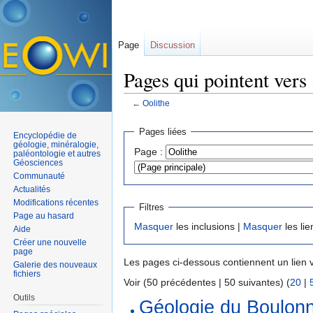
Page
Discussion
Pages qui pointent vers
←
Oolithe
Aller à :
navigation
,
rechercher
Pages liées
Encyclopédie de
géologie, minéralogie,
Page :
paléontologie et autres
Géosciences
Communauté
Actualités
Modifications récentes
Filtres
Page au hasard
Masquer
les inclusions |
Masquer
les lie
Aide
Créer une nouvelle
page
Les pages ci-dessous contiennent un lien 
Galerie des nouveaux
fichiers
Voir (50 précédentes | 50 suivantes) (
20
|
Outils
Géologie du Boulon