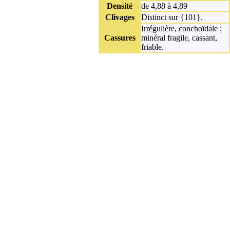
Densité
de 4,88 à 4,89
Clivages
Distinct sur {101}.
Irrégulière, conchoïdale ;
Cassures
minéral fragile, cassant,
friable.