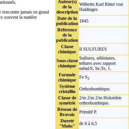
Auteur(s)
amelonnés.
Wilhelm Karl Ritter von
de la
Haidinger.
se rencontre jamais en grand
description
ce souvent la matière
Date de la
1845
publication
Référence
de la
publication
Classe
II SULFURES
chimique
Sulfures, séléniures,
Sous-classe
tellures avec rapport
chimique
métal/S, Se,Te, 1.
Formule
Fe S
2
chimique
Système
Orthorhombique.
cristallin
Classe de
2/m 2/m 2/m Holoédrie
symétrie
orthorhombique.
Réseau de
Primitif P.
Bravais
Dureté
de 6 à 6,5
"Mohs"