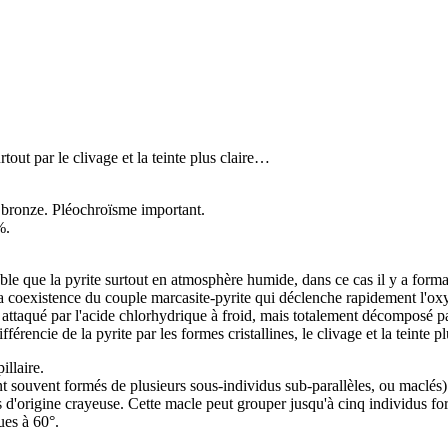
rtout par le
clivage
et la teinte plus claire…
e bronze.
Pléochroïsme
important.
%.
able que la
pyrite
surtout en atmosphère humide, dans ce cas il y a format
 la coexistence du couple marcasite-pyrite qui déclenche rapidement l'o
ttaqué par l'acide chlorhydrique à froid, mais totalement décomposé par
fférencie de la pyrite par les formes cristallines, le
clivage
et la teinte p
illaire.
nt souvent formés de plusieurs sous-individus sub-parallèles, ou maclés
s d'origine crayeuse. Cette macle peut grouper jusqu'à cinq individus fo
es à 60°.