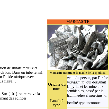
MARCASITE
ion de sulfate ferreux et
xydation. Dans un tube fermé,
Marcasite montrant la macle de la sperkise.
 l'acide nitrique avec
venu du persan, par l'arabe
lus claire…
marqachita
, qui designait
Origine du
la pyrite et les minéraux
nom
semblables, passé par le
). Sur {101} on retrouve la
latin médiéval
marchasita
.
rmant des édifices
Localité
localité type
inconnue.
type