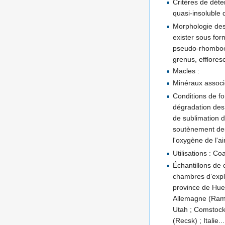
Critères de déte
quasi-insoluble d
Morphologie des 
exister sous for
pseudo-rhomboèd
grenus, efflore
Macles :
Minéraux associ
Conditions de fo
dégradation des 
de sublimation d
soutènement des
l'oxygène de l'a
Utilisations : Co
Échantillons de 
chambres d’explo
province de Hue
Allemagne (Ramm
Utah ; Comstock 
(Recsk) ; Italie...