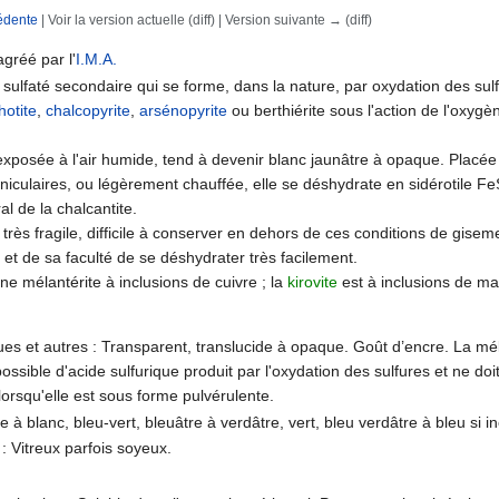
édente
| Voir la version actuelle (diff) | Version suivante → (diff)
rechercher
agréé par l'
I.M.A.
 sulfaté secondaire qui se forme, dans la nature, par oxydation des sul
hotite
,
chalcopyrite
,
arsénopyrite
ou berthiérite sous l'action de l'oxygè
exposée à l'air humide, tend à devenir blanc jaunâtre à opaque. Placée 
iculaires, ou légèrement chauffée, elle se déshydrate en sidérotile F
l de la chalcantite.
 très fragile, difficile à conserver en dehors de ces conditions de gise
é et de sa faculté de se déshydrater très facilement.
ne mélantérite à inclusions de cuivre ; la
kirovite
est à inclusions de m
ues et autres : Transparent, translucide à opaque. Goût d’encre. La mél
ossible d'acide sulfurique produit par l'oxydation des sulfures et ne doi
lorsqu'elle est sous forme pulvérulente.
e à blanc, bleu-vert, bleuâtre à verdâtre, vert, bleu verdâtre à bleu si i
 : Vitreux parfois soyeux.