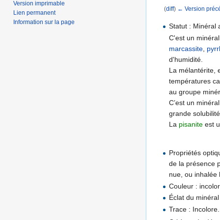
Version imprimable
(
diff
)
← Version préc
Lien permanent
Aller à :
navigation
,
Information sur la page
Statut : Minéral 
C'est un minéral
marcassite
,
pyrr
d'humidité.
La mélantérite, 
températures can
au groupe minéra
C’est un minéral
grande solubilit
La
pisanite
est u
Propriétés optiq
de la présence p
nue, ou inhalée 
Couleur : incolor
Éclat du minéral
Trace : Incolore.