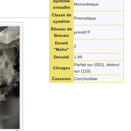
Système
Monoclinique.
cristallin
Classe de
Prismatique
symétrie
Réseau de
primitif P
Bravais
Dureté
2
"Mohs"
Densité
1.89
Parfait sur {001}, distinct
Clivages
sur {110}.
Cassures
Conchoïdale.