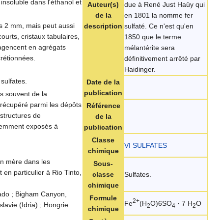
 insoluble dans l'éthanol et
Auteur(s)
due à René Just Haüy qui
de la
en 1801 la nomme fer
as 2 mm, mais peut aussi
description
sulfaté. Ce n'est qu'en
ourts, cristaux tabulaires,
1850 que le terme
'agencent en agrégats
mélantérite sera
crétionnées.
définitivement arrêté par
Haidinger.
 sulfates.
Date de la
publication
us souvent de la
e récupéré parmi les dépôts
Référence
 structures de
de la
écemment exposés à
publication
Classe
VI SULFATES
chimique
ion mère dans les
Sous-
en particulier à Rio Tinto,
classe
Sulfates.
chimique
rado ; Bigham Canyon,
Formule
2+
Fe
(H
O)6SO
· 7 H
O
avie (Idria) ; Hongrie
2
4
2
chimique