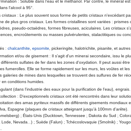
rmination : Soluble dans l'eau et le méthanol. Par contre, le minéral est
ans l'alcool à 95°.
cristaux : Le plus souvent sous forme de petits cristaux n'excédant p
me de plus gros cristaux. Les formes cristallines sont variées : prismes c
res, pseudo-octaèdres, formes fibreuses, aciculaires. Les cristaux s
scences, encroûtements ou masses pulvérulentes, stalactitiques ou con
és :
chalcanthite
,
epsomite
, pickeringite, halotrichite, pisanite, et autres
rmation et/ou de gisement : Il s'agit d'un minerai secondaire, issu le pl
différents sulfates de fer dans les zones d'oxydation. Il peut aussi êtr
es fumerolles. Elle se forme rapidement sur les murs, les voûtes et les
 galeries de mines dans lesquelles se trouvent des sulfures de fer r
ir en conditions humides.
agulant (dans l'industrie des eaux pour la purification de l'eau), engrais.
collection : D’exceptionnels cristaux ont été rencontrés dans leur solut
itation des amas pyriteux massifs de différents gisements mondiaux et 
lva, Espagne (plaques de cristaux atteignant jusqu’à 100mm d’arête).
elsberg) ; États-Unis (Ducktown, Tennessee ; Dakota du Sud ; Colo
Lode, Nevada...) ; Suède (Falun) ; Tchécoslovaquie (Smolnik) ; Yougosl
..