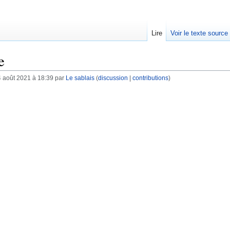
Lire
Voir le texte source
e
4 août 2021 à 18:39 par
Le sablais
(
discussion
|
contributions
)