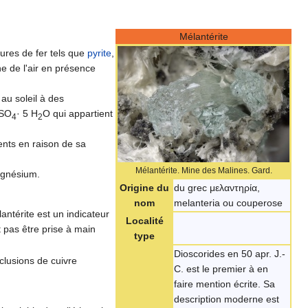
Mélantérite
fures de fer tels que
pyrite
,
ne de l'air en présence
au soleil à des
eSO
· 5 H
O qui appartient
4
2
ments en raison de sa
Mélantérite. Mine des Malines. Gard.
agnésium.
Origine du
du grec μελαντηρία,
nom
melanteria ou couperose
antérite est un indicateur
Localité
t pas être prise à main
type
Dioscorides en 50 apr. J.-
nclusions de cuivre
C. est le premier à en
faire mention écrite. Sa
description moderne est