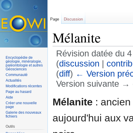
Page
Discussion
Mélanite
Révision datée du 4
Encyclopédie de
(
discussion
|
contrib
géologie, minéralogie,
paléontologie et autres
Géosciences
(
diff
)
← Version pré
Communauté
Actualités
Version suivante → (
Modifications récentes
Aller à :
navigation
,
rechercher
Page au hasard
Aide
Mélanite
: ancien
Créer une nouvelle
page
Galerie des nouveaux
aujourd'hui aux va
fichiers
Outils